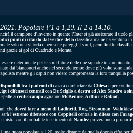
2021. Popolare l’1 a 1,20. Il 2 a 14,10.
cirà il campione d’inverno in quanto l’Inter si già assicurato il titolo 
odici punti di ritardo dal vertice della classifica
ma ne ha ventuno in p
onale solo una vittoria e ben sette pareggi. I sardi, penultimi in classif
punti grazie ai gol di Cuadrado e Morata.
er essere determinate per le sorti future delle due squadre in campionato
minato dai bianconeri anche nel secondo tempo dove più volte sono andati 
capolista mentre gli ospiti non videro compromessa la loro tranquilla pos
ndisponibili tra i padroni di casa
a cominciare da
Chiesa
e per contin
Ligt
i
difensori centrali
con
De Sciglio
a destra ed Alex Sandro
a sin
i spalle
a centrocampo
agiranno
McKennie
,
Arthur
e
Rabiot
.
tani, che
dovrà fare a meno di Ladinetti
,
Rog
,
Strootman
,
Walukiew
o
sarà l’
estremo difensore
con Ceppitelli
centrale
in difesa con Farag
 sinistra con il probabile inserimento di
Nandez
proveranno a proporre p
una quota popolare a 1,20, molto distante da quella doppia cifra per il