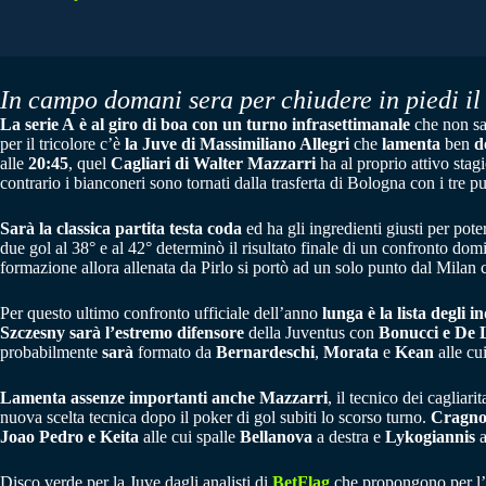
In campo domani sera per chiudere in piedi il 
La serie A
è al giro di boa con un turno infrasettimanale
che non san
per il tricolore c’è
la Juve di Massimiliano Allegri
che
lamenta
ben
d
alle
20:45
, quel
Cagliari di Walter Mazzarri
ha al proprio attivo stagi
contrario i bianconeri sono tornati dalla trasferta di Bologna con i tre 
Sarà la classica partita testa coda
ed ha gli ingredienti giusti per pot
due gol al 38° e al 42° determinò il risultato finale di un confronto do
formazione allora allenata da Pirlo si portò ad un solo punto dal Milan 
Per questo ultimo confronto ufficiale dell’anno
lunga è la lista degli i
Szczesny sarà l’estremo difensore
della Juventus con
Bonucci e De 
probabilmente
sarà
formato da
Bernardeschi
,
Morata
e
Kean
alle cu
Lamenta assenze importanti anche Mazzarri
, il tecnico dei cagliari
nuova scelta tecnica dopo il poker di gol subiti lo scorso turno.
Cragn
Joao Pedro e Keita
alle cui spalle
Bellanova
a destra e
Lykogiannis
a
Disco verde per la Juve dagli analisti di
BetFlag
che propongono per l’1 