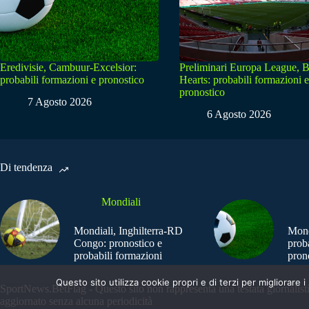
Eredivisie, Cambuur-Excelsior:
Preliminari Europa League, B
probabili formazioni e pronostico
Hearts: probabili formazioni e
pronostico
7 Agosto 2026
6 Agosto 2026
Di tendenza
Mondiali
Mondiali, Inghilterra-RD
Mond
Congo: pronostico e
prob
probabili formazioni
pron
Questo sito utilizza cookie propri e di terzi per migliorar
SportNews.BetFlag - Questo sito non rappresenta una testata giornalist
aggiornato senza alcuna periodicità