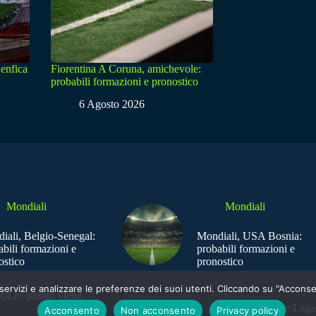
enfica
Fiorentina A Coruna, amichevole:
probabili formazioni e pronostico
6 Agosto 2026
Mondiali
Mondiali
iali, Belgio-Senegal:
Mondiali, USA Bosnia:
abili formazioni e
probabili formazioni e
ostico
pronostico
e i servizi e analizzare le preferenze dei suoi utenti. Cliccando su "Acco
ica in quanto viene
Sede Legal
Acconsento
Non acconsento
Privacy policy