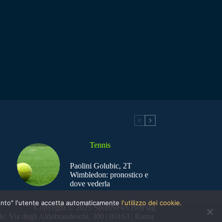
Tennis
Paolini Golubic, 2T
Wimbledon: pronostico e
dove vederla
nsento" l'utente accetta automaticamente
l'utilizzo dei cookie.
Copyright © 2025 SportNews BetFlag
e: Via degli Aldobrandeschi, 300 | 00163 | Roma