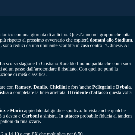
platonico con una giornata di anticipo. Quest’anno nel gruppo che lotta
iù rispetto al prossimo avversario che ospiterà
domani allo Stadium
,
ica, sono reduci da una umiliante sconfitta in casa contro l’Udinese. Al
. La scorsa stagione fu Cristiano Ronaldo l’uomo partita che con i suoi
ad un passo dall’arrotondare il risultato. Con quei tre punti la
izione di metà classifica.
uare con
Ramsey
,
Danilo
,
Chiellini
e fors’anche
Pellegrini
e
Dybala
.
istra
a completare la linea arretrata.
Il tridente d’attacco
questa volta
icz
e
Marin
appiedato dal giudice sportivo. In vista anche qualche
ò
a destra
e Carboni
a sinistra. I
n attacco
probabile fiducia al tandem
alloni da finalizzare.
 2 a 14,10 e con l’X che moltiplica per 6,50.