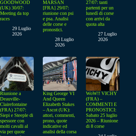
GOODWOOD
MARSAN
27/07: tanti
(UK) 30/07:
[FRA] 29/07:
partenti per un
Meeting da top
riunione con psi
lunedì di corse
races
e psa. Analisi
con arrivi da
delle corse e
quota alta
29 Luglio
pronostici.
2026
27 Luglio
28 Luglio
2026
2026
Riunione a
King George VI
WoW!! VICHY
Deauville-
And Queen
(FRA) –
Clairefontaine
Elizabeth Stakes
COMMENTI E
(FRA) 27/07:
– Ascot (UK):
PRONOSTICI:
Siepi e Steeple di
attori, commenti,
Sabato 25 luglio
spessore con
prono, quote
2026 – Riunione
molti cavalli al
indicative ed
di 8 corse
via per quote
analisi della corsa