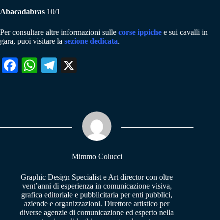
Abacadabras
10/1
Per consultare altre informazioni sulle
corse ippiche
e sui cavalli in
gara, puoi visitare la
sezione dedicata
.
Fa
W
Te
X
ce
ha
le
bo
ts
gr
ok
A
a
pp
m
Mimmo Colucci
Graphic Design Specialist e Art director con oltre
vent’anni di esperienza in comunicazione visiva,
grafica editoriale e pubblicitaria per enti pubblici,
aziende e organizzazioni. Direttore artistico per
diverse agenzie di comunicazione ed esperto nella