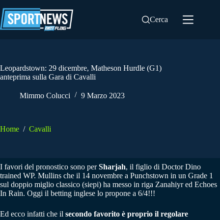
Salta
al
Cerca
contenuto
Leopardstown: 29 dicembre, Matheson Hurdle (G1)
anteprima sulla Gara di Cavalli
Mimmo Colucci
9 Marzo 2023
Home
/
Cavalli
I favori del pronostico sono per
Sharjah
, il figlio di Doctor Dino
trained WP. Mullins che il 14 novembre a Punchstown in un Grade 1
sul doppio miglio classico (siepi) ha messo in riga Zanahiyr ed Echoes
In Rain. Oggi il betting inglese lo propone a 6/4!!!
Ed ecco infatti che il
secondo favorito è proprio il regolare