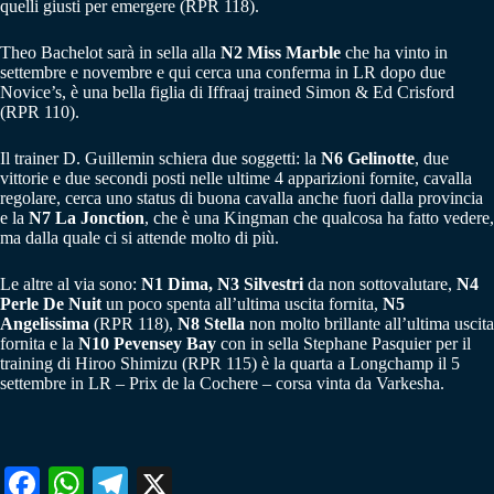
quelli giusti per emergere (RPR 118).
Theo Bachelot sarà in sella alla
N2 Miss Marble
che ha vinto in
settembre e novembre e qui cerca una conferma in LR dopo due
Novice’s, è una bella figlia di Iffraaj trained Simon & Ed Crisford
(RPR 110).
Il trainer D. Guillemin schiera due soggetti: la
N6 Gelinotte
, due
vittorie e due secondi posti nelle ultime 4 apparizioni fornite, cavalla
regolare, cerca uno status di buona cavalla anche fuori dalla provincia
e la
N7 La Jonction
, che è una Kingman che qualcosa ha fatto vedere,
ma dalla quale ci si attende molto di più.
Le altre al via sono:
N1 Dima, N3 Silvestri
da non sottovalutare,
N4
Perle De Nuit
un poco spenta all’ultima uscita fornita,
N5
Angelissima
(RPR 118),
N8 Stella
non molto brillante all’ultima uscita
fornita e la
N10 Pevensey Bay
con in sella Stephane Pasquier per il
training di Hiroo Shimizu (RPR 115) è la quarta a Longchamp il 5
settembre in LR – Prix de la Cochere – corsa vinta da Varkesha.
Fa
W
Te
X