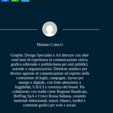
ce
ha
le
bo
ts
gr
ok
A
a
pp
m
Mimmo Colucci
Graphic Design Specialist e Art director con oltre
vent’anni di esperienza in comunicazione visiva,
grafica editoriale e pubblicitaria per enti pubblici,
aziende e organizzazioni. Direttore artistico per
diverse agenzie di comunicazione ed esperto nella
costruzione di loghi, campagne, layout per
stampa e digitale, con forte attenzione a
leggibilità, UX/UI e coerenza del brand. Ha
collaborato con realtà come Regione Basilicata,
BetFlag SpA e Croce Rossa Italiana, curando
materiali istituzionali, report, bilanci, toolkit e
contenuti grafici per web e social.