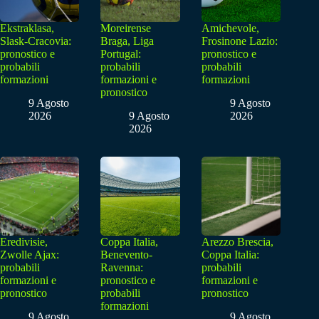
Ekstraklasa,
Moreirense
Amichevole,
Slask-Cracovia:
Braga, Liga
Frosinone Lazio:
pronostico e
Portugal:
pronostico e
probabili
probabili
probabili
formazioni
formazioni e
formazioni
pronostico
9 Agosto
9 Agosto
2026
9 Agosto
2026
2026
Eredivisie,
Coppa Italia,
Arezzo Brescia,
Zwolle Ajax:
Benevento-
Coppa Italia:
probabili
Ravenna:
probabili
formazioni e
pronostico e
formazioni e
pronostico
probabili
pronostico
formazioni
9 Agosto
9 Agosto