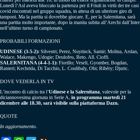
Lunedì l’Asl aveva bloccato la partenza per il Friuli in virtù dei tre casi
covid riscontrati nel gruppo squadra, in attesa di un ulteriore giro di
tamponi. Ma la partita si dovrebbe giocare. E, per la Salernitana, sarà
una partita molto importante, dopo la manita subita all’Arechi dall’Inter
nell’ultimo turno di campionato.
PROBABILI FORMAZIONI
UDINESE (3-5-2):
Silvestri; Perez, Nuytinck, Samir; Molina, Arslan,
Walace, Makengo, Udogie; Deulofeu, Beto. All. Cioffi.
SALERNITANA (4-4-1-1):
Fiorillo; Veseli, Gyomber, Bogdan,
Ranieri; Kechrida, Di Tacchio, L. Coulibaly, Obi; Ribéry; Djuric.
DOVE VEDERLA IN TV
L’incontro di calcio tra l’
Udinese e la Salernitana
, valevole per la
diciannovesima giornata in Serie A,
in programma martedì 21
dicembre alle 18.30, sarà visibile sulla piattaforma Dazn.
QUOTE
In aggiornamento
.