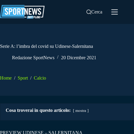
Salta
al
Cerca
contenuto
Serie A: l’imbra del covid su Udinese-Salernitana
Redazione SportNews
20 Dicembre 2021
Home
/
Sport
/
Calcio
Cosa troverai in questo articolo:
mostra
PREVIEW UDINESE – SALERNITANA