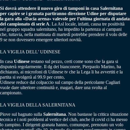
Si dovrà attendere il nuovo giro di tamponi in casa Salernitana
per capire se i granata partiranno direzione Udine per disputare
la gara alla «Dacia arena» valevole per l’ultima giornata di andata
del campionato di serie A
. La Asl locale, infatti, causa tre positività
nel gruppo squadra salernitano, ha impedito la partenza ai campani
che, tuttavia, nella mattinata di martedì potrebbe prendere il volo delle
9 se non dovessero emergere ulteriori novità.
LA VIGILIA DELL’ UDINESE
In casa
Udinese
restano sul pezzo, certi come sono che la gara si
disputerà regolarmente. Il dg dei bianconere, Pierpaolo Marino, ha
dichiarato, ai microfoni di Udinese tv che la Lega li ha avvertiti e la
partita si svolgerà al 99.9 per cento,
Udinese reduce dal colpaccio sul campo della pericolante Cagliari
vuole dare ulteriore continuità e, magari, dare una svolta al
campionato.
LA VIGILIA DELLA SALERNITANA
Piove sul bagnato sulla
Salernitana
. Non bastasse la critica situazione
tecnica e i noti problemi al vertice del club, anche il covid ci ha messo
lo zampino. I dirigenti granata hanno, comunque, prenotato un volo
charter per martedì alle 10, in modo da essere regolarmente in campo.