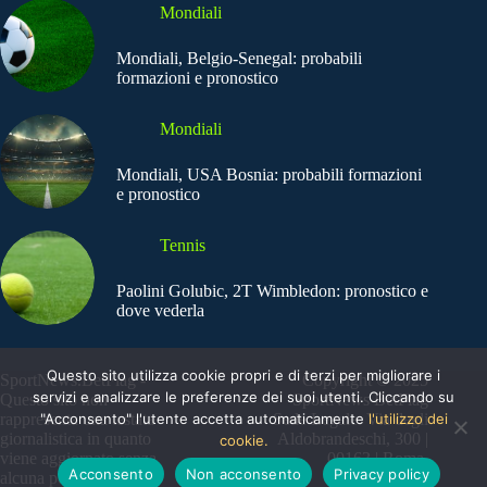
Mondiali
Mondiali, Belgio-Senegal: probabili
formazioni e pronostico
Mondiali
Mondiali, USA Bosnia: probabili formazioni
e pronostico
Tennis
Paolini Golubic, 2T Wimbledon: pronostico e
dove vederla
Questo sito utilizza cookie propri e di terzi per migliorare i
SportNews.BetFlag -
Copyright © 2025
servizi e analizzare le preferenze dei suoi utenti. Cliccando su
Questo sito non
SportNews BetFlag
"Acconsento" l'utente accetta automaticamente
l'utilizzo dei
rappresenta una testata
Sede Legale: Via degli
giornalistica in quanto
Aldobrandeschi, 300 |
cookie.
viene aggiornato senza
00163 | Roma
Acconsento
Non acconsento
Privacy policy
alcuna periodicità