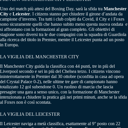
Uno dei match più attesi del Boxing Day, sarà la sfida tra
Manchester
City
e
Leicester
. I citizens stanno per chiudere il girone d’andata da
campione d’inverno. Tra tutti i club colpiti da Covid, il City e i Foxes
sono sicuramente quelli che hanno subito meno questa nuova ondata e
si affrontano con la formazioni al gran completo. Gli obiettivi di
stagione sono diversi tra le due compagini con la squadra di Guardiola
alla ricerca del titolo in Premier, mentre il Leicester punta ad un posto
in Europa.
LA VIGILIA DEL MANCHESTER CITY
Il Manchester City guida la classifica con 44 punti, tre in più del
Liverpool secondo e sei in più del Chelsea terzo. I citizens vincono
ininterrottamente in Premier dal 30 ottobre (sconfitta in casa ad opera
del Crystal Palace 0-2), nelle ultime tre gare di campionato hanno
totalizzato 12 gol subendone 0. Un ruolino di marcia che lascia
presagire una gara a senso unico, con la formazione di Manchester
intenzionata a chiudere la pratica già nei primi minuti, anche se la sfida
al Foxes non è così scontata.
LA VIGILIA DEL LEICESTER
Il Leicester naviga a metà classifica, esattamente al 9° posto con 22