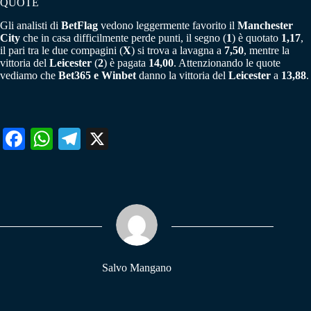
QUOTE
Gli analisti di
BetFlag
vedono leggermente favorito il
Manchester
City
che in casa difficilmente perde punti, il segno (
1
) è quotato
1,17
,
il pari tra le due compagini (
X
) si trova a lavagna a
7,50
, mentre la
vittoria del
Leicester
(
2
) è pagata
14,00
. Attenzionando le quote
vediamo che
Bet365 e Winbet
danno la vittoria del
Leicester
a
13,88
.
Fa
W
Te
X
ce
ha
le
bo
ts
gr
ok
A
a
pp
m
Salvo Mangano