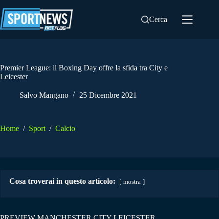
Salta
al
Cerca
contenuto
Premier League: il Boxing Day offre la sfida tra City e
Leicester
Salvo Mangano
25 Dicembre 2021
Home
/
Sport
/
Calcio
Cosa troverai in questo articolo:
mostra
PREVIEW MANCHESTER CITY LEICESTER