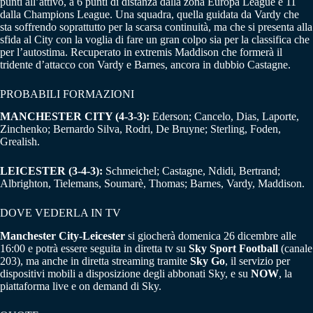
punti all’attivo, a 6 punti di distanza dalla zona Europa League e 11
dalla Champions League. Una squadra, quella guidata da Vardy che
sta soffrendo soprattutto per la scarsa continuità, ma che si presenta alla
sfida al City con la voglia di fare un gran colpo sia per la classifica che
per l’autostima. Recuperato in extremis Maddison che formerà il
tridente d’attacco con Vardy e Barnes, ancora in dubbio Castagne.
PROBABILI FORMAZIONI
MANCHESTER CITY (4-3-3):
Ederson; Cancelo, Dias, Laporte,
Zinchenko; Bernardo Silva, Rodri, De Bruyne; Sterling, Foden,
Grealish.
LEICESTER (3-4-3):
Schmeichel; Castagne, Ndidi, Bertrand;
Albrighton, Tielemans, Soumarè, Thomas; Barnes, Vardy, Maddison.
DOVE VEDERLA IN TV
Manchester City-Leicester
si giocherà domenica 26 dicembre alle
16:00 e potrà essere seguita in diretta tv su
Sky Sport Football
(canale
203), ma anche in diretta streaming tramite
Sky Go
, il servizio per
dispositivi mobili a disposizione degli abbonati Sky, e su
NOW
, la
piattaforma live e on demand di Sky.