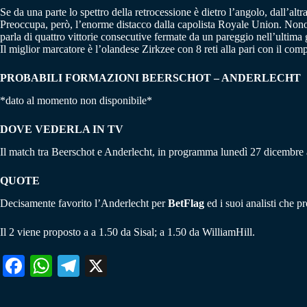
Se da una parte lo spettro della retrocessione è dietro l’angolo, dall’al
Preoccupa, però, l’enorme distacco dalla capolista Royale Union. Nonosta
parla di quattro vittorie consecutive fermate da un pareggio nell’ultima 
Il miglior marcatore è l’olandese Zirkzee con 8 reti alla pari con il co
PROBABILI FORMAZIONI BEERSCHOT – ANDERLECHT
*dato al momento non disponibile*
DOVE VEDERLA IN TV
Il match tra Beerschot e Anderlecht, in programma lunedì 27 dicembre a
QUOTE
Decisamente favorito l’Anderlecht per
BetFlag
ed i suoi analisti che p
Il 2 viene proposto a a 1.50 da Sisal; a 1.50 da WilliamHill.
Fa
W
Te
X
ce
ha
le