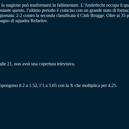
tra la stagione può trasformarsi in fallimentare. L’Anderlecht occupa il q
nte questo, l’ultimo periodo è coinciso con un grande stato di forma: il
giornata: 2-2 contro la seconda classificata il Club Brugge. Oltre ai 35 
mpagno di squadra Refaelov.
lle 21, non avrà una copertura televisiva.
ropongono il 2 a 1.52, l’1 a 5.65 con la X che moltiplica per 4.25.