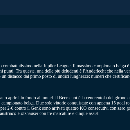
no combattutissimo nella Jupiler League. Il massimo campionato belga è ap
ochi punti. Tra queste, una delle più deludenti è l’Anderlecht che nella v
e un distacco dal primo posto di undici lunghezze: numeri che certifican
no aprirsi in fondo al tunnel. Il Beerschot è la cenerentola del girone
campionato belga. Due sole vittorie conquistate con appena 15 goal real
a per 2-0 contro il Genk sono arrivati quattro KO consecutivi con zero goa
’austriaco Holzhauser con tre marcature e cinque assist.