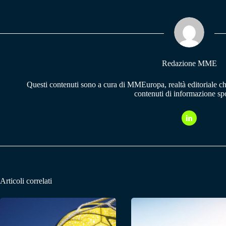
bo
ts
gr
ok
A
a
pp
m
Redazione MME
Questi contenuti sono a cura di MMEuropa, realtà editoriale c
contenuti di informazione spo
Articoli correlati