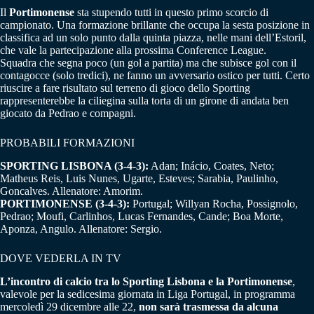
Il
Portimonense
sta stupendo tutti in questo primo scorcio di
campionato. Una formazione brillante che occupa la sesta posizione in
classifica ad un solo punto dalla quinta piazza, nelle mani dell’Estoril,
che vale la partecipazione alla prossima Conference League.
Squadra che segna poco (un gol a partita) ma che subisce gol con il
contagocce (solo tredici), ne fanno un avversario ostico per tutti. Certo
riuscire a fare risultato sul terreno di gioco dello Sporting
rappresenterebbe la ciliegina sulla torta di un girone di andata ben
giocato da Pedrao e compagni.
PROBABILI FORMAZIONI
SPORTING LISBONA (3-4-3):
Adan; Inácio, Coates, Neto;
Matheus Reis, Luis Nunes, Ugarte, Esteves; Sarabia, Paulinho,
Goncalves. Allenatore: Amorim.
PORTIMONENSE (3-4-3):
Portugal; Willyan Rocha, Possignolo,
Pedrao; Moufi, Carlinhos, Lucas Fernandes, Cande; Boa Morte,
Aponza, Angulo. Allenatore: Sergio.
DOVE VEDERLA IN TV
L’incontro di calcio tra lo Sporting Lisbona e la Portimonense
,
valevole per la sedicesima giornata in Liga Portugal, in programma
mercoledì 29 dicembre alle 22,
non sarà trasmessa da alcuna