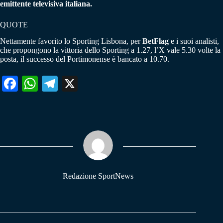
emittente televisiva italiana.
QUOTE
Nettamente favorito lo Sporting Lisbona, per
BetFlag
e i suoi analisti,
che propongono la vittoria dello Sporting a 1.27, l’X vale 5.30 volte la
posta, il successo del Portimonense è bancato a 10.70.
Fa
W
Te
X
ce
ha
le
bo
ts
gr
ok
A
a
pp
m
Redazione SportNews