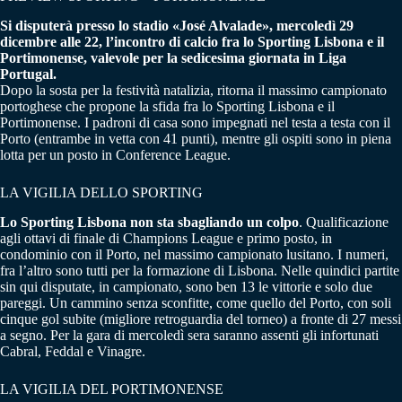
Si disputerà presso lo stadio «José Alvalade», mercoledì 29
dicembre alle 22, l’incontro di calcio fra lo Sporting Lisbona e il
Portimonense, valevole per la sedicesima giornata in Liga
Portugal.
Dopo la sosta per la festività natalizia, ritorna il massimo campionato
portoghese che propone la sfida fra lo Sporting Lisbona e il
Portimonense. I padroni di casa sono impegnati nel testa a testa con il
Porto (entrambe in vetta con 41 punti), mentre gli ospiti sono in piena
lotta per un posto in Conference League.
LA VIGILIA DELLO SPORTING
Lo Sporting Lisbona non sta sbagliando un colpo
. Qualificazione
agli ottavi di finale di Champions League e primo posto, in
condominio con il Porto, nel massimo campionato lusitano. I numeri,
fra l’altro sono tutti per la formazione di Lisbona. Nelle quindici partite
sin qui disputate, in campionato, sono ben 13 le vittorie e solo due
pareggi. Un cammino senza sconfitte, come quello del Porto, con soli
cinque gol subite (migliore retroguardia del torneo) a fronte di 27 messi
a segno. Per la gara di mercoledì sera saranno assenti gli infortunati
Cabral, Feddal e Vinagre.
LA VIGILIA DEL PORTIMONENSE