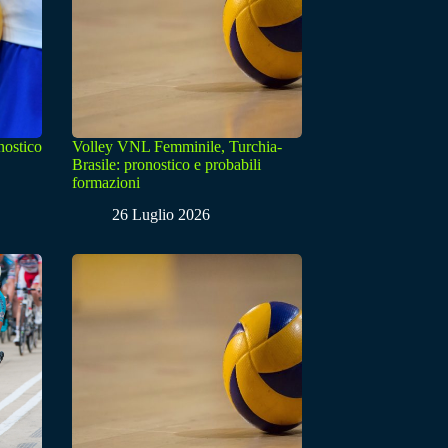
nostico
Volley VNL Femminile, Turchia-
Brasile: pronostico e probabili
formazioni
26 Luglio 2026