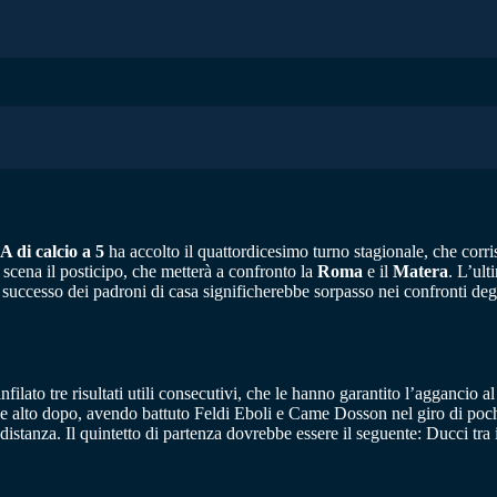
 A di calcio a 5
ha accolto il quattordicesimo turno stagionale, che corr
 scena il posticipo, che metterà a confronto la
Roma
e il
Matera
. L’ult
 successo dei padroni di casa significherebbe sorpasso nei confronti degl
nfilato tre risultati utili consecutivi, che le hanno garantito l’aggancio
e alto dopo, avendo battuto Feldi Eboli e Came Dosson nel giro di pochi g
a distanza. Il quintetto di partenza dovrebbe essere il seguente: Ducci tr