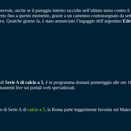
vole, anche se il pareggio interno raccolto nell’ultimo turno contro il
rto fino a questo momento, grazie a un cammino contrassegnato da sette vit
ova. Qualche giorno fa, è stato annunciato l’ingaggio dell’argentino
Edel
 di
Serie A di calcio a 5
, è in programma domani pomeriggio alle ore 16
amenti live sui portali web specializzati.
po di Serie A di
calcio a 5
, la Roma parte leggermente favorita sul Matera