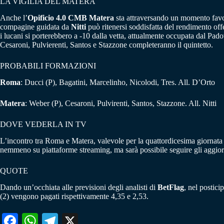
LA VIGILIA DEL MATERA
Anche l’
Opificio 4.0 CMB Matera
sta attraversando un momento favore
compagine guidata da
Nitti
può ritenersi soddisfatta del rendimento offe
i lucani si porterebbero a -10 dalla vetta, attualmente occupata dal Pad
Cesaroni, Pulvierenti, Santos e Stazzone completeranno il quintetto.
PROBABILI FORMAZIONI
Roma
: Ducci (P), Bagatini, Marcelinho, Nicolodi, Tres. All. D’Orto
Matera
: Weber (P), Cesaroni, Pulvirenti, Santos, Stazzone. All. Nitti
DOVE VEDERLA IN TV
L’incontro tra Roma e Matera, valevole per la quattordicesima giornata
nemmeno su piattaforme streaming, ma sarà possibile seguire gli aggiorn
QUOTE
Dando un’occhiata alle previsioni degli analisti di
BetFlag
, nel postici
(2) vengono pagati rispettivamente 4,35 e 2,53.
Fa
W
Te
X