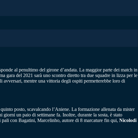
isponde al penultimo del girone d’andata. La maggior parte dei match in
ima gara del 2021 sarà uno scontro diretto tra due squadre in lizza per le
i avversari, mentre una vittoria degli ospiti permetterebbe loro di
 al quinto posto, scavalcando l’Aniene. La formazione allenata da mister
iorni un paio di settimane fa. Inoltre, durante la sosta, è stato
a i pali con Bagatini, Marcelinho, autore di 8 marcature fin qui,
Nicolodi