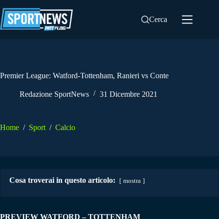
Salta
al
Cerca
contenuto
Premier League: Watford-Tottenham, Ranieri vs Conte
Redazione SportNews
31 Dicembre 2021
Home
/
Sport
/
Calcio
Cosa troverai in questo articolo:
mostra
PREVIEW WATFORD – TOTTENHAM