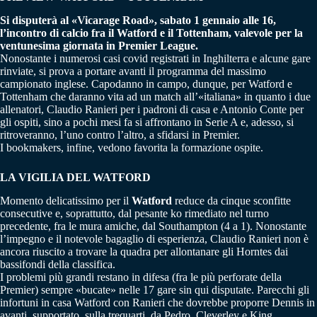
Si disputerà al «Vicarage Road», sabato 1 gennaio alle 16,
l’incontro di calcio fra il Watford e il Tottenham, valevole per la
ventunesima giornata in Premier League.
Nonostante i numerosi casi covid registrati in Inghilterra e alcune gare
rinviate, si prova a portare avanti il programma del massimo
campionato inglese. Capodanno in campo, dunque, per Watford e
Tottenham che daranno vita ad un match all’«italiana» in quanto i due
allenatori, Claudio Ranieri per i padroni di casa e Antonio Conte per
gli ospiti, sino a pochi mesi fa si affrontano in Serie A e, adesso, si
ritroveranno, l’uno contro l’altro, a sfidarsi in Premier.
I bookmakers, infine, vedono favorita la formazione ospite.
LA VIGILIA DEL WATFORD
Momento delicatissimo per il
Watford
reduce da cinque sconfitte
consecutive e, soprattutto, dal pesante ko rimediato nel turno
precedente, fra le mura amiche, dal Southampton (4 a 1). Nonostante
l’impegno e il notevole bagaglio di esperienza, Claudio Ranieri non è
ancora riuscito a trovare la quadra per allontanare gli Horntes dai
bassifondi della classifica.
I problemi più grandi restano in difesa (fra le più perforate della
Premier) sempre «bucate» nelle 17 gare sin qui disputate. Parecchi gli
infortuni in casa Watford con Ranieri che dovrebbe proporre Dennis in
avanti, supportato, sulla trequarti, da Pedro, Cleverley e King.