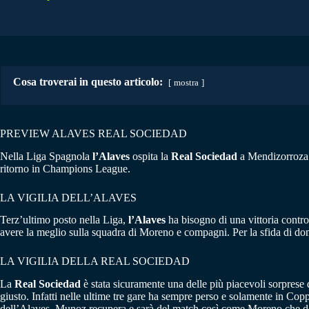
Cosa troverai in questo articolo:
mostra
PREVIEW ALAVES REAL SOCIEDAD
Nella Liga Spagnola
l’Alaves
ospita la
Real Sociedad
a Mendizorroza. 
ritorno in Champions League.
LA VIGILIA DELL’ALAVES
Terz’ultimo posto nella Liga,
l’Alaves
ha bisogno di una vittoria contr
avere la meglio sulla squadra di Moreno e compagni. Per la sfida di dom
LA VIGILIA DELLA REAL SOCIEDAD
La
Real Sociedad
è stata sicuramente una delle più piacevoli sorprese 
giusto. Infatti nelle ultime tre gare ha sempre perso e solamente in Copp
dell’Alaves. Munoz recupera e sarà del match così come Moreno che dovr