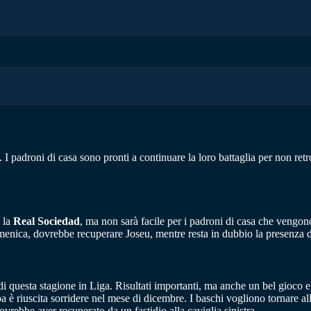
I padroni di casa sono pronti a continuare la loro battaglia per non ret
o la
Real Sociedad
, ma non sarà facile per i padroni di casa che vengono
enica, dovrebbe recuperare Joseu, mentre resta in dubbio la presenza di 
di questa stagione in Liga. Risultati importanti, ma anche un bel gioco
a è riuscita sorridere nel mese di dicembre. I baschi vogliono tornare all
ebbe aver recuperato da un fastidio alla caviglia sinistra.