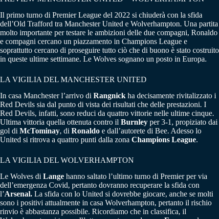
Il primo turno di Premier League del 2022 si chiuderà con la sfida
dell’Old Trafford tra Manchester United e Wolverhampton. Una partita
molto importante per testare le ambizioni delle due compagni, Ronaldo
e compagni cercano un piazzamento in Champions League e
soprattutto cercano di proseguire tutto ciò che di buono è stato costruito
in queste ultime settimane. Le Wolves sognano un posto in Europa.
LA VIGILIA DEL MANCHESTER UNITED
In casa Manchester l’arrivo di
Rangnick
ha decisamente rivitalizzato i
Red Devils sia dal punto di vista dei risultati che delle prestazioni. I
Red Devils, infatti, sono reduci da quattro vittorie nelle ultime cinque.
Ultima vittoria quella ottenuta contro il
Burnley
per 3-1, propiziato dai
gol di
McTominay
, di
Ronaldo
e dall’autorete di Bee. Adesso lo
United si ritrova a quattro punti dalla zona
Champions League
.
LA VIGILIA DEL WOLVERHAMPTON
Le Wolves di
Lange
hanno saltato l’ultimo turno di Premier per via
dell’emergenza Covid, pertanto dovranno recuperare la sfida con
l’
Arsenal.
La sfida con lo United si dovrebbe giocare, anche se molti
sono i positivi attualmente in casa Wolverhampton, pertanto il rischio
rinvio è abbastanza possibile. Ricordiamo che in classifica, il