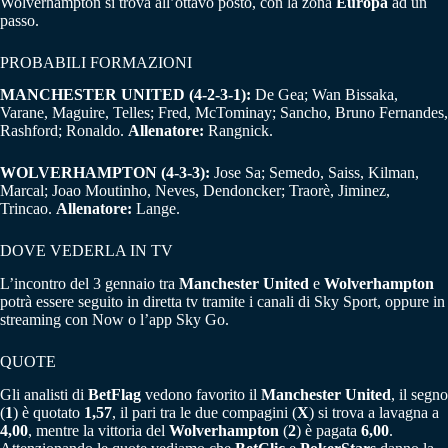
Wolverhampton si trova all’ottavo posto, con la zona
Europa
ad un
passo.
PROBABILI FORMAZIONI
MANCHESTER UNITED (4-2-3-1):
De Gea; Wan Bissaka,
Varane, Maguire, Telles; Fred, McTominay; Sancho, Bruno Fernandes,
Rashford; Ronaldo.
Allenatore:
Rangnick.
WOLVERHAMPTON (4-3-3):
Jose Sa; Semedo, Saiss, Kilman,
Marcal; Joao Moutinho, Neves, Dendoncker; Traorè, Jiminez,
Trincao.
Allenatore:
Lange.
DOVE VEDERLA IN TV
L’incontro del 3 gennaio tra
Manchester United
e
Wolverhampton
potrà essere seguito in diretta tv tramite i canali di Sky Sport, oppure in
streaming con Now o l’app Sky Go.
QUOTE
Gli analisti di
BetFlag
vedono favorito il
Manchester United
, il segno
(
1
) è quotato
1,57
, il pari tra le due compagini (
X
) si trova a lavagna a
4,00
, mentre la vittoria del
Wolverhampton
(
2
) è pagata
6,00
.