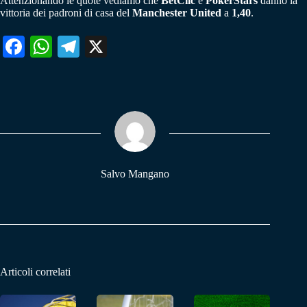
Attenzionando le quote vediamo che
BetClic
e
PokerStars
danno la
vittoria dei padroni di casa del
Manchester United
a
1,40
.
Fa
W
Te
X
ce
ha
le
bo
ts
gr
ok
A
a
pp
m
Salvo Mangano
Articoli correlati