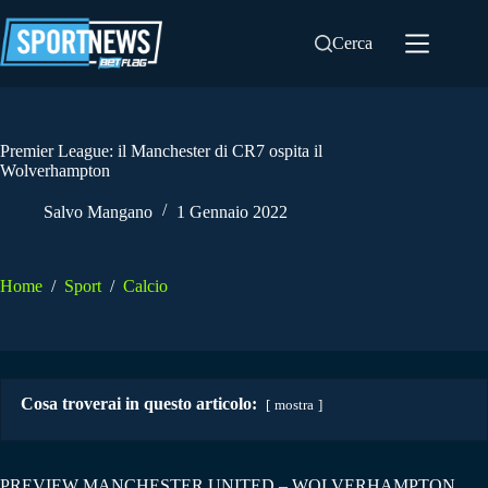
Salta
al
Cerca
contenuto
Premier League: il Manchester di CR7 ospita il
Wolverhampton
Salvo Mangano
1 Gennaio 2022
Home
/
Sport
/
Calcio
Cosa troverai in questo articolo:
mostra
PREVIEW MANCHESTER UNITED – WOLVERHAMPTON