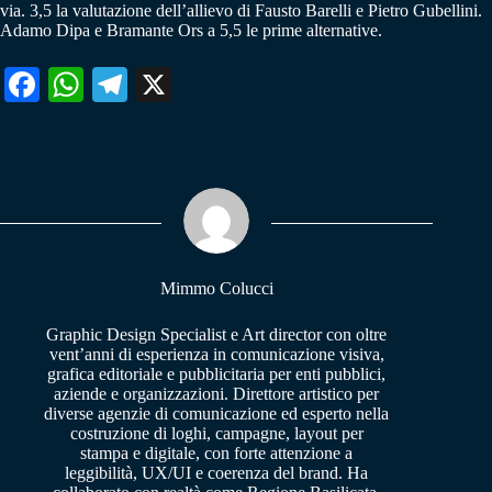
via. 3,5 la valutazione dell’allievo di Fausto Barelli e Pietro Gubellini.
Adamo Dipa e Bramante Ors a 5,5 le prime alternative.
Fa
W
Te
X
ce
ha
le
bo
ts
gr
ok
A
a
pp
m
Mimmo Colucci
Graphic Design Specialist e Art director con oltre
vent’anni di esperienza in comunicazione visiva,
grafica editoriale e pubblicitaria per enti pubblici,
aziende e organizzazioni. Direttore artistico per
diverse agenzie di comunicazione ed esperto nella
costruzione di loghi, campagne, layout per
stampa e digitale, con forte attenzione a
leggibilità, UX/UI e coerenza del brand. Ha