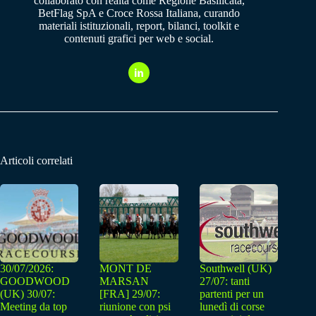
collaborato con realtà come Regione Basilicata,
BetFlag SpA e Croce Rossa Italiana, curando
materiali istituzionali, report, bilanci, toolkit e
contenuti grafici per web e social.
Articoli correlati
30/07/2026:
MONT DE
Southwell (UK)
GOODWOOD
MARSAN
27/07: tanti
(UK) 30/07:
[FRA] 29/07:
partenti per un
Meeting da top
riunione con psi
lunedì di corse