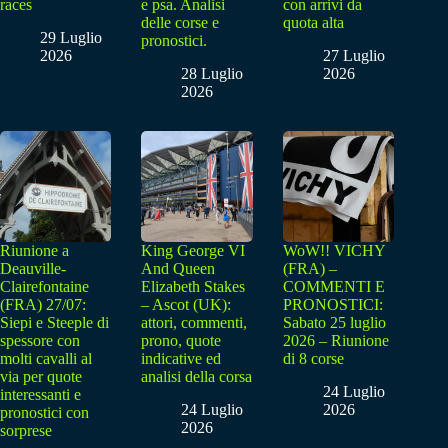
races
e psa. Analisi
con arrivi da
delle corse e
quota alta
29 Luglio
pronostici.
2026
27 Luglio
28 Luglio
2026
2026
Riunione a
King George VI
WoW!! VICHY
Deauville-
And Queen
(FRA) –
Clairefontaine
Elizabeth Stakes
COMMENTI E
(FRA) 27/07:
– Ascot (UK):
PRONOSTICI:
Siepi e Steeple di
attori, commenti,
Sabato 25 luglio
spessore con
prono, quote
2026 – Riunione
molti cavalli al
indicative ed
di 8 corse
via per quote
analisi della corsa
24 Luglio
interessanti e
24 Luglio
2026
pronostici con
2026
sorprese