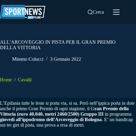
Salta
al
Cerca
contenuto
ALL’ARCOVEGGIO IN PISTA PER IL GRAN PREMIO
DELLA VITTORIA
Mimmo Colucci
3 Gennaio 2022
Home
/
Cavalli
L’Epifania tutte le feste si porta via, si sa. Però nell’ippica porta in dote
anche il primo Gran Premio di ogni stagione, il G
ran Premio della
Vittoria (euro 40.040, metri 2460/2500) Gruppo III
in programma
giovedì all’ippodromo dell’Arcoveggio di Bologna
. E’ un handicap
sui tre giri di pista, una prova a resa di metri.