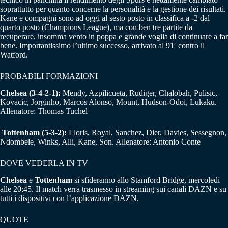
soprattutto per quanto concerne la personalità e la gestione dei risultati.
Kane e compagni sono ad oggi al sesto posto in classifica a -2 dal
quarto posto (Champions League), ma con ben tre partite da
recuperare, insomma vento in poppa e grande voglia di continuare a far
bene. Importantissimo l’ultimo successo, arrivato al 91′ contro il
Watford.
PROBABILI FORMAZIONI
Chelsea (3-4-2-1):
Mendy, Azpilicueta, Rudiger, Chalobah, Pulisic,
Kovacic, Jorginho, Marcos Alonso, Mount, Hudson-Odoi, Lukaku.
Allenatore: Thomas Tuchel
Tottenham (5-3-2):
Lloris, Royal, Sanchez, Dier, Davies, Sessegnon,
Ndombele, Winks, Alli, Kane, Son. Allenatore: Antonio Conte
DOVE VEDERLA IN TV
Chelsea
e
Tottenham
si sfideranno allo Stamford Bridge, mercoledí
alle 20:45. Il match verrà trasmesso in streaming sui canali DAZN e su
tutti i dispositivi con l’applicazione DAZN.
QUOTE