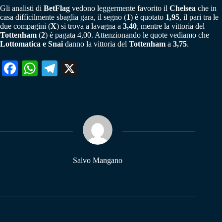
Gli analisti di
BetFlag
vedono leggermente favorito il
Chelsea
che in
casa difficilmente sbaglia gara, il segno (
1
) è quotato
1,95
, il pari tra le
due compagini (
X
) si trova a lavagna a
3,40
, mentre la vittoria del
Tottenham
(
2
) è pagata 4,00. Attenzionando le quote vediamo che
Lottomatica e Snai
danno la vittoria del
Tottenham
a
3,75
.
Fa
W
Te
X
ce
ha
le
bo
ts
gr
ok
A
a
pp
m
Salvo Mangano