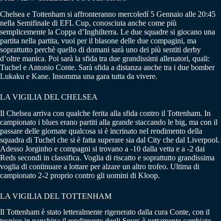
Chelsea e Tottenham si affronteranno mercoledí 5 Gennaio alle 20:45
nella Semifinale di EFL Cup, conosciuta anche come più
semplicemente la Coppa d’Inghilterra. Le due squadre si giocano una
partita nella partita, vuoi per il blasone delle due compagini, ma
soprattutto perchè quello di domani sarà uno dei più sentiti derby
d’oltre manica. Poi sarà la sfida tra due grandissimi allenatori, quali:
Tuchel e Antonio Conte. Sarà sfida a distanza anche tra i due bomber
Lukaku e Kane. Insomma una gara tutta da vivere.
LA VIGILIA DEL CHELSEA
Il Chelsea arriva con qualche ferita alla sfida contro il Tottenham. In
campionato i blues erano partiti alla grande staccando le big, ma con il
passare delle giornate qualcosa si è incrinato nel rendimento della
squadra di Tuchel che si è fatta superare sia dal City che dal Liverpool.
Adesso Jorginho e compagni si trovano a -10 dalla vetta e a -2 dai
Reds secondi in classifica. Voglia di riscatto e soprattutto grandissima
voglia di continuare a lottare per alzare un altro trofeo. Ultima di
campionato 2-2 proprio contro gli uomini di Kloop.
LA VIGILIA DEL TOTTENHAM
Il Tottenham è stato letteralmente rigenerato dalla cura Conte, con il
tecnico in panchina il rendimento degli Spurs è nettamente cambiato