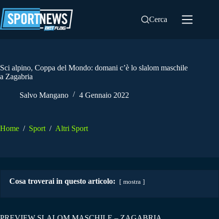
Salta
al
Cerca
contenuto
Sci alpino, Coppa del Mondo: domani c’è lo slalom maschile
a Zagabria
Salvo Mangano
4 Gennaio 2022
Home
/
Sport
/
Altri Sport
Cosa troverai in questo articolo:
mostra
PREVIEW SLALOM MASCHILE – ZAGABRIA