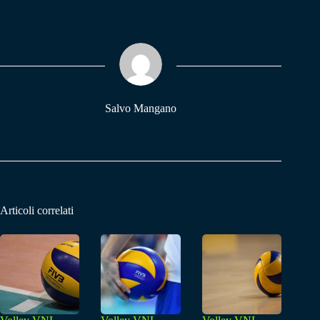
bo
ts
gr
ok
A
a
pp
m
Salvo Mangano
Articoli correlati