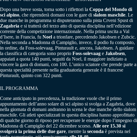
Dopo una breve sosta, torna sotto i riflettori la
Coppa del Mondo di
sci alpino
, che riprenderà domani con le gare di
slalom maschile
. Le
due manche in programma si disputeranno sulla pista Crveni Spust di
Zagabria
e si tratterà del terzo atto di questa disciplina nell’edizione
corrente della competizione internazionale. Nella prima uscita a Val
d’Isere, in Francia, fu
Noel
a trionfare, precedendo Jakobsen e Zubcic.
Nella seconda a Madonna di Campiglio, invece, il podio fu composto,
in ordine, da Foss-solevaag, Pinturault e, ancora, Jakobsen. A guidare
la classifica di categoria sono proprio
Foss-solevaag
e
Jakobsen
,
appaiati a quota 140 punti, seguiti da Noel, il maggiore indiziato a
vincere la gara di domani, con 100. L’unico sciatore che prende parte a
questa specialità presente nella graduatoria generale è il francese
Pinturault, quinto con 322 punti.
IL PROGRAMMA
Come anticipato in precedenza, la tradizione vuole che il primo
appuntamento dell’anno solare di sci alpino si svolga a Zagabria, dove
nella giornata di domani andranno in scena le due manche dello slalom
maschile. Gli atleti specializzati in questa disciplina hanno approfittato
di qualche giorno di riposo per recuperare le energie dopo l’impegno di
Madonna di Campiglio del 22 dicembre scorso.
Alle ore 15.30 si
svolgerà la prima delle due gare
, mentre la
seconda
è prevista nel
tardo pomeriggio, più precisamente
alle 18.40
.