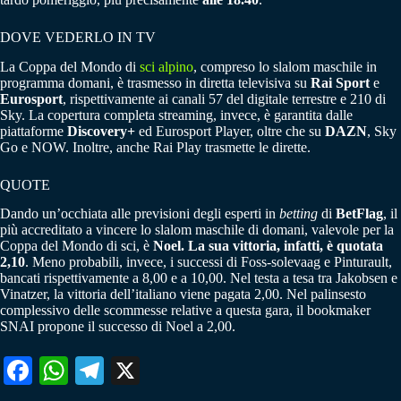
DOVE VEDERLO IN TV
La Coppa del Mondo di
sci alpino
, compreso lo slalom maschile in
programma domani, è trasmesso in diretta televisiva su
Rai Sport
e
Eurosport
, rispettivamente ai canali 57 del digitale terrestre e 210 di
Sky. La copertura completa streaming, invece, è garantita dalle
piattaforme
Discovery+
ed Eurosport Player, oltre che su
DAZN
, Sky
Go e NOW. Inoltre, anche Rai Play trasmette le dirette.
QUOTE
Dando un’occhiata alle previsioni degli esperti in
betting
di
BetFlag
, il
più accreditato a vincere lo slalom maschile di domani, valevole per la
Coppa del Mondo di sci, è
Noel. La sua vittoria, infatti, è quotata
2,10
. Meno probabili, invece, i successi di Foss-solevaag e Pinturault,
bancati rispettivamente a 8,00 e a 10,00. Nel testa a tesa tra Jakobsen e
Vinatzer, la vittoria dell’italiano viene pagata 2,00. Nel palinsesto
complessivo delle scommesse relative a questa gara, il bookmaker
SNAI propone il successo di Noel a 2,00.
Fa
W
Te
X
ce
ha
le