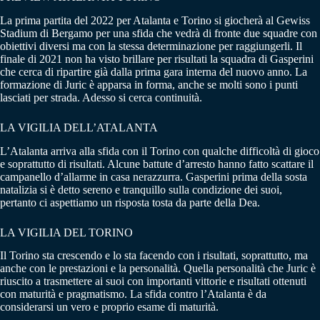
La prima partita del 2022 per Atalanta e Torino si giocherà al Gewiss
Stadium di Bergamo per una sfida che vedrà di fronte due squadre con
obiettivi diversi ma con la stessa determinazione per raggiungerli. Il
finale di 2021 non ha visto brillare per risultati la squadra di Gasperini
che cerca di ripartire già dalla prima gara interna del nuovo anno. La
formazione di Juric è apparsa in forma, anche se molti sono i punti
lasciati per strada. Adesso si cerca continuità.
LA VIGILIA DELL’ATALANTA
L’Atalanta arriva alla sfida con il Torino con qualche difficoltà di gioco
e soprattutto di risultati. Alcune battute d’arresto hanno fatto scattare il
campanello d’allarme in casa nerazzurra. Gasperini prima della sosta
natalizia si è detto sereno e tranquillo sulla condizione dei suoi,
pertanto ci aspettiamo un risposta tosta da parte della Dea.
LA VIGILIA DEL TORINO
Il Torino sta crescendo e lo sta facendo con i risultati, soprattutto, ma
anche con le prestazioni e la personalità. Quella personalità che Juric è
riuscito a trasmettere ai suoi con importanti vittorie e risultati ottenuti
con maturità e pragmatismo. La sfida contro l’Atalanta è da
considerarsi un vero e proprio esame di maturità.