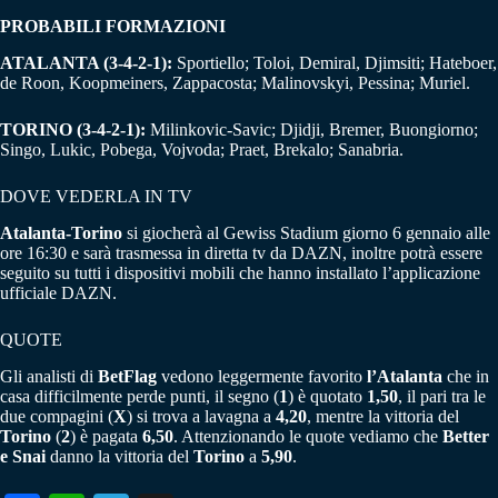
PROBABILI FORMAZIONI
ATALANTA (3-4-2-1):
Sportiello; Toloi, Demiral, Djimsiti; Hateboer,
de Roon, Koopmeiners, Zappacosta; Malinovskyi, Pessina; Muriel.
TORINO (3-4-2-1):
Milinkovic-Savic; Djidji, Bremer, Buongiorno;
Singo, Lukic, Pobega, Vojvoda; Praet, Brekalo; Sanabria.
DOVE VEDERLA IN TV
Atalanta-Torino
si giocherà al Gewiss Stadium giorno 6 gennaio alle
ore 16:30 e sarà trasmessa in diretta tv da DAZN, inoltre potrà essere
seguito su tutti i dispositivi mobili che hanno installato l’applicazione
ufficiale DAZN.
QUOTE
Gli analisti di
BetFlag
vedono leggermente favorito
l’Atalanta
che in
casa difficilmente perde punti, il segno (
1
) è quotato
1,50
, il pari tra le
due compagini (
X
) si trova a lavagna a
4,20
, mentre la vittoria del
Torino
(
2
) è pagata
6,50
. Attenzionando le quote vediamo che
Better
e Snai
danno la vittoria del
Torino
a
5,90
.