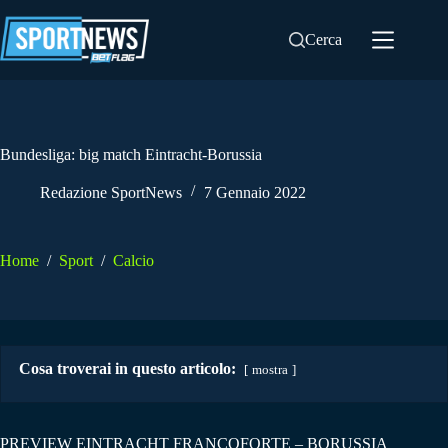
Salta
al
Cerca
contenuto
Bundesliga: big match Eintracht-Borussia
Redazione SportNews
7 Gennaio 2022
Home
/
Sport
/
Calcio
Cosa troverai in questo articolo:
mostra
PREVIEW EINTRACHT FRANCOFORTE – BORUSSIA