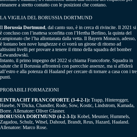
rimanere a stretto contatto con le posizioni che contano.
LA VIGILIA DEL BORUSSIA DORTMUND
Il
Borussia Dortmund
, dal canto suo, è in cerca di rivincite. Il 2021 si
è concluso con l’inattesa sconfitta con l’Hertha Berlino, la quinta del
campionato che l’ha allontanata dalla vetta. Il Bayern Monaco, adesso,
è lontano ben nove lunghezze e ci vorrà un girone di ritorno ad
altissimi livelli per provare a tenere il ritmo della squadra del bomber
Lewandowski.
Intanto, il primo impegno del 2022 si chiama Francoforte. Squadra in
salute che il Borussia affronterà con parecchie assenze, ma si affiderà
all’estro e alla potenza di Haaland per cercare di tornare a casa con i tre
punti.
PROBABILI FORMAZIONI
EINTRACHT FRANCOFORTE (3-4-2-1):
Trapp, Hinteregger,
Hasebe, N’Dicka, Chandler, Rode, Sow, Kostic, Lindstrom, Kamada,
Borre. Allenatore: Oliver Glasner.
BORUSSIA DORTMUND (4-2-3-1):
Kobel, Meunier, Hummels,
Zagadou, Schulz, Witsel, Dahoud, Brandt, Reus, Hazard, Haaland.
Allenatore: Marco Rose.