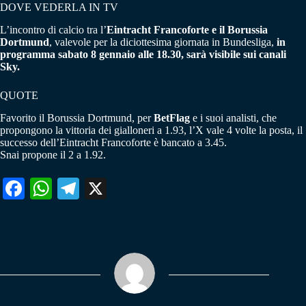
DOVE VEDERLA IN TV
L’incontro di calcio tra l’
Eintracht Francoforte e il Borussia
Dortmund
, valevole per la diciottesima giornata in Bundesliga,
in
programma sabato 8 gennaio alle 18.30, sarà visibile sui canali
Sky.
QUOTE
Favorito il Borussia Dortmund, per
BetFlag
e i suoi analisti, che
propongono la vittoria dei gialloneri a 1.93, l’X vale 4 volte la posta, il
successo dell’Eintracht Francoforte è bancato a 3.45.
Snai propone il 2 a 1.92.
Fa
W
Te
X
ce
ha
le
bo
ts
gr
ok
A
a
pp
m