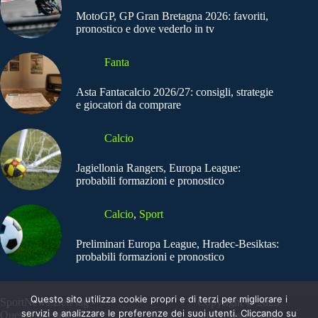
MotoGP, GP Gran Bretagna 2026: favoriti,
pronostico e dove vederlo in tv
Fanta
Asta Fantacalcio 2026/27: consigli, strategie
e giocatori da comprare
Calcio
Jagiellonia Rangers, Europa League:
probabili formazioni e pronostico
Calcio
,
Sport
Preliminari Europa League, Hradec-Besiktas:
probabili formazioni e pronostico
Questo sito utilizza cookie propri e di terzi per migliorare i
SportNews.BetFlag -
Copyright © 2025
servizi e analizzare le preferenze dei suoi utenti. Cliccando su
Questo sito non
SportNews BetFlag