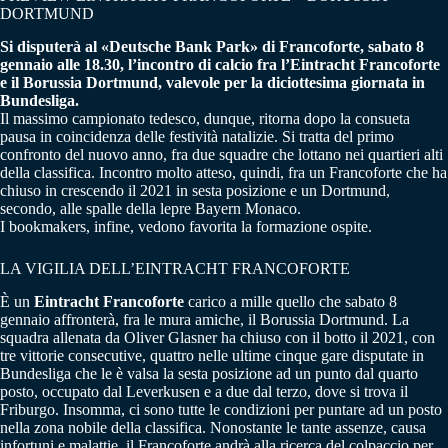
DORTMUND
Si disputerà al «Deutsche Bank Park» di Francoforte, sabato 8
gennaio alle 18.30, l’incontro di calcio fra l’Eintracht Francoforte
e il Borussia Dortmund, valevole per la diciottesima giornata in
Bundesliga.
Il massimo campionato tedesco, dunque, ritorna dopo la consueta
pausa in coincidenza delle festività natalizie. Si tratta del primo
confronto del nuovo anno, fra due squadre che lottano nei quartieri alti
della classifica. Incontro molto atteso, quindi, fra un Francoforte che ha
chiuso in crescendo il 2021 in sesta posizione e un Dortmund,
secondo, alle spalle della lepre Bayern Monaco.
I bookmakers, infine, vedono favorita la formazione ospite.
LA VIGILIA DELL’EINTRACHT FRANCOFORTE
È un
Eintracht Francoforte
carico a mille quello che sabato 8
gennaio affronterà, fra le mura amiche, il Borussia Dortmund. La
squadra allenata da Oliver Glasner ha chiuso con il botto il 2021, con
tre vittorie consecutive, quattro nelle ultime cinque gare disputate in
Bundesliga che le è valsa la sesta posizione ad un punto dal quarto
posto, occupato dal Leverkusen e a due dal terzo, dove si trova il
Friburgo. Insomma, ci sono tutte le condizioni per puntare ad un posto
nella zona nobile della classifica. Nonostante le tante assenze, causa
infortuni e malattie, il Francoforte andrà alla ricerca del colpaccio per