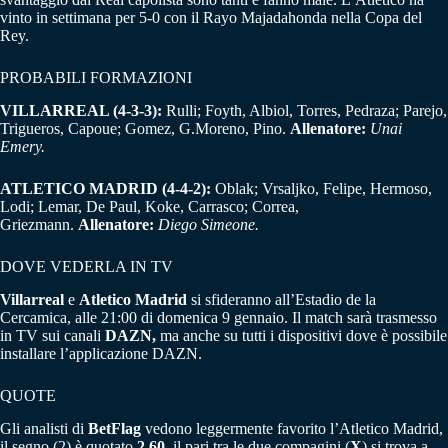
vinto in settimana per 5-0 con il Rayo Majadahonda nella Copa del
Rey.
PROBABILI FORMAZIONI
VILLARREAL (4-3-3):
Rulli; Foyth, Albiol, Torres, Pedraza; Parejo,
Trigueros, Capoue; Gomez, G.Moreno, Pino.
Allenatore:
Unai
Emery.
ATLETICO MADRID (4-4-2):
Oblak; Vrsaljko, Felipe, Hermoso,
Lodi; Lemar, De Paul, Koke, Carrasco; Correa,
Griezmann.
Allenatore:
Diego Simeone.
DOVE VEDERLA IN TV
Villarreal
e
Atletico
Madrid
si sfideranno all’Estadio de la
Cercamica, alle 21:00 di domenica 9 gennaio. Il match sarà trasmesso
in TV sui canali
DAZN,
ma anche su tutti i dispositivi dove è possibile
installare l’applicazione DAZN.
QUOTE
Gli analisti di
BetFlag
vedono leggermente favorito l’Atletico Madrid,
il segno (2) è quotato
2,60
, il pari tra le due compagini (
X
) si trova a