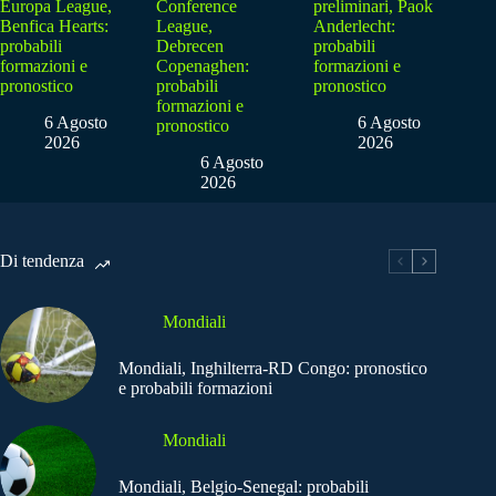
Europa League,
Conference
preliminari, Paok
Benfica Hearts:
League,
Anderlecht:
probabili
Debrecen
probabili
formazioni e
Copenaghen:
formazioni e
pronostico
probabili
pronostico
formazioni e
6 Agosto
6 Agosto
pronostico
2026
2026
6 Agosto
2026
Di tendenza
Mondiali
Mondiali, Inghilterra-RD Congo: pronostico
e probabili formazioni
Mondiali
Mondiali, Belgio-Senegal: probabili