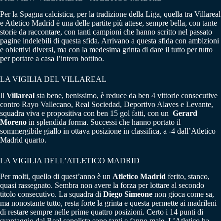
Per la Spagna calcistica, per la tradizione della Liga, quella tra Villareal
e Atletico Madrid è una delle partite più attese, sempre bella, con tante
storie da raccontare, con tanti campioni che hanno scritto nel passato
pagine indelebili di questa sfida. Arrivano a questa sfida con ambizioni
e obiettivi diversi, ma con la medesima grinta di dare il tutto per tutto
per portare a casa l’intero bottino.
LA VIGILIA DEL VILLAREAL
Il
Villareal
sta bene, benissimo, è reduce da ben 4 vittorie consecutive
contro Rayo Vallecano, Real Sociedad, Deportivo Alaves e Levante,
squadra viva e propositiva con ben 15 gol fatti, con un
Gerard
Moreno
in splendida forma. Successi che hanno portato il
sommergibile giallo in ottava posizione in classifica, a -4 dall’Atletico
Madrid quarto.
LA VIGILIA DELL’ATLETICO MADRID
Per molti, quello di quest’anno è un
Atletico
Madrid
ferito, stanco,
quasi rassegnato. Sembra non avere la forza per lottare al secondo
titolo consecutivo. La squadra di
Diego Simeone
non gioca come sa,
ma nonostante tutto, resta forte la grinta e questa permette ai madrileni
di restare sempre nelle prime quattro posizioni. Certo i 14 punti di
svantaggio dal Real capolista sono tanti e fanno male. L’Atletico ha