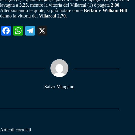
lavagna a
3,25
, mentre la vittoria del Villareal
(1) è pagata
2,80
.
Attenzionando le quote, si può notare come
Betfair e William Hill
danno la vittoria del
Villareal 2,70
.
Fa
W
Te
X
ce
ha
le
bo
ts
gr
ok
A
a
pp
m
Salvo Mangano
Articoli correlati