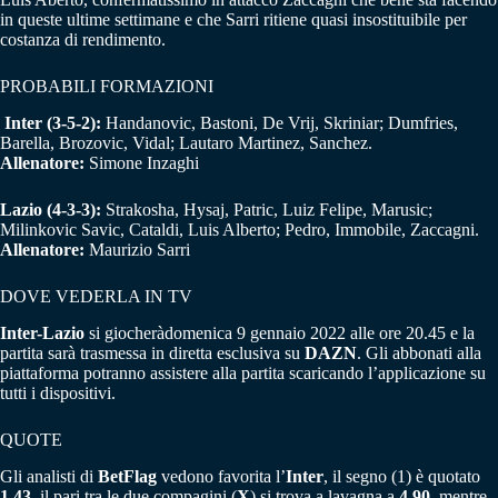
in queste ultime settimane e che Sarri ritiene quasi insostituibile per
costanza di rendimento.
PROBABILI FORMAZIONI
Inter (3-5-2):
Handanovic, Bastoni, De Vrij, Skriniar; Dumfries,
Barella, Brozovic, Vidal; Lautaro Martinez, Sanchez.
Allenatore:
Simone Inzaghi
Lazio (4-3-3):
Strakosha, Hysaj, Patric, Luiz Felipe, Marusic;
Milinkovic Savic, Cataldi, Luis Alberto; Pedro, Immobile, Zaccagni.
Allenatore:
Maurizio Sarri
DOVE VEDERLA IN TV
Inter-Lazio
si giocheràdomenica 9 gennaio 2022 alle ore 20.45 e la
partita sarà trasmessa in diretta esclusiva su
DAZN
. Gli abbonati alla
piattaforma potranno assistere alla partita scaricando l’applicazione su
tutti i dispositivi.
QUOTE
Gli analisti di
BetFlag
vedono favorita l’
Inter
, il segno (1) è quotato
1,43
, il pari tra le due compagini (
X
) si trova a lavagna a
4,90
, mentre