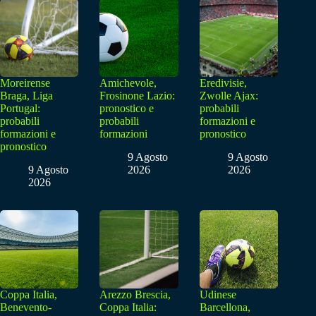
Moreirense
Amichevole,
Eredivisie,
Braga, Liga
Frosinone Lazio:
Zwolle Ajax:
Portugal:
pronostico e
probabili
probabili
probabili
formazioni e
formazioni e
formazioni
pronostico
pronostico
9 Agosto
9 Agosto
9 Agosto
2026
2026
2026
Coppa Italia,
Arezzo Brescia,
Udinese
Benevento-
Coppa Italia:
Barcellona,