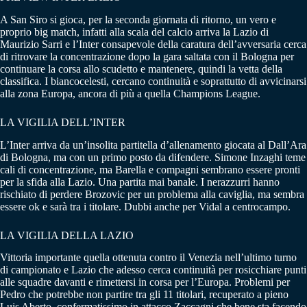
A San Siro si gioca, per la seconda giornata di ritorno, un vero e
proprio big match, infatti alla scala del calcio arriva la Lazio di
Maurizio Sarri e l’Inter consapevole della caratura dell’avversaria cerca
di ritrovare la concentrazione dopo la gara saltata con il Bologna per
continuare la corsa allo scudetto e mantenere, quindi la vetta della
classifica. I biancocelesti, cercano continuità e soprattutto di avvicinarsi
alla zona Europa, ancora di più a quella Champions League.
LA VIGILIA DELL’INTER
L’Inter arriva da un’insolita partitella d’allenamento giocata al Dall’Ara
di Bologna, ma con un primo posto da difendere. Simone Inzaghi teme
cali di concentrazione, ma Barella e compagni sembrano essere pronti
per la sfida alla Lazio. Una partita mai banale. I nerazzurri hanno
rischiato di perdere Brozovic per un problema alla caviglia, ma sembra
essere ok e sarà tra i titolare. Dubbi anche per Vidal a centrocampo.
LA VIGILIA DELLA LAZIO
Vittoria importante quella ottenuta contro il Venezia nell’ultimo turno
di campionato e Lazio che adesso cerca continuità per rosicchiare punti
alle squadre davanti e rimettersi in corsa per l’Europa. Problemi per
Pedro che potrebbe non partire tra gli 11 titolari, recuperato a pieno
Luis Aberto, confermatissimo in attacco Zaccagni che bene sta facendo