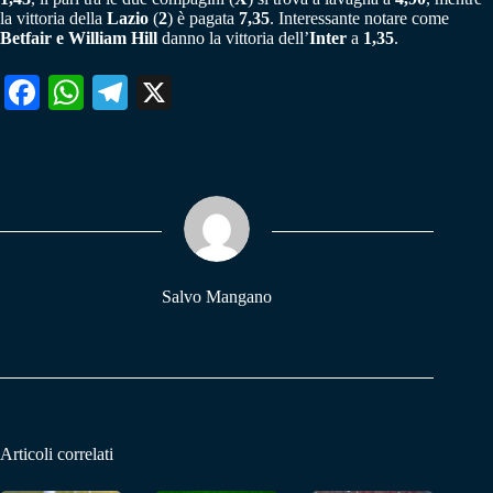
la vittoria della
Lazio
(
2
) è pagata
7,35
. Interessante notare come
Betfair e William Hill
danno la vittoria dell’
Inter
a
1,35
.
Fa
W
Te
X
ce
ha
le
bo
ts
gr
ok
A
a
pp
m
Salvo Mangano
Articoli correlati