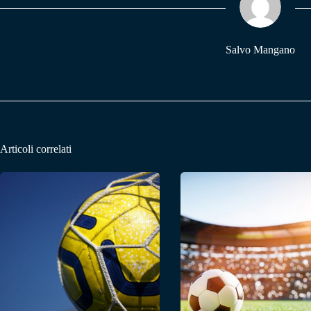
pp
m
Salvo Mangano
Articoli correlati