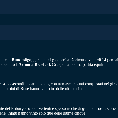
ta della
Bundesliga
, gara che si giocherà a Dortmund venerdì 14 gennaio
io contro l’
Arminia Bielefeld.
Ci aspettiamo una partita equilibrata.
oneri sono secondi in campionato, con trentasette punti conquistati nel gir
gli uomini di
Rose
hanno vinto tre delle ultime cinque.
tite del Friburgo sono divertenti e spesso ricche di gol, a dimostrazione d
ne, infatti hanno vinto solo due delle ultime cinque.