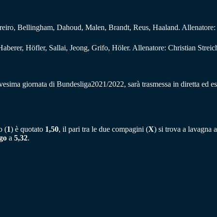
iro, Bellingham, Dahoud, Malen, Brandt, Reus, Haaland. Allenatore
berer, Höfler, Sallai, Jeong, Grifo, Höler. Allenatore: Christian Streic
vesima giornata di Bundesliga2021/2022, sarà trasmessa in diretta ed e
o (
1
) è quotato
1,50
, il pari tra le due compagini (
X
) si trova a lavagna 
go
a
5,32
.