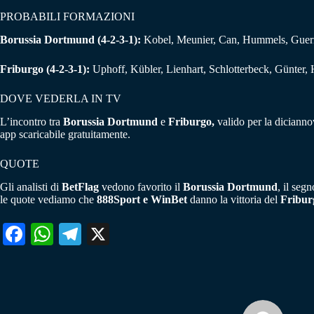
PROBABILI FORMAZIONI
Borussia Dortmund (4-2-3-1):
Kobel, Meunier, Can, Hummels, Guerre
Friburgo
(4-2-3-1):
Uphoff, Kübler, Lienhart, Schlotterbeck, Günter, Ha
DOVE VEDERLA IN TV
L’incontro tra
Borussia Dortmund
e
Friburgo,
valido per la dicianno
app scaricabile gratuitamente.
QUOTE
Gli analisti di
BetFlag
vedono favorito il
Borussia Dortmund
, il segn
le quote vediamo che
888Sport e WinBet
danno la vittoria del
Fribur
Fa
W
Te
X
ce
ha
le
bo
ts
gr
ok
A
a