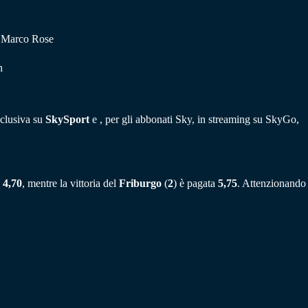
: Marco Rose
h
sclusiva su
SkySport
e , per gli abbonati Sky, in streaming su SkyGo,
a
4,70
, mentre la vittoria del
Friburgo
(
2
) è pagata
5,75
. Attenzionando