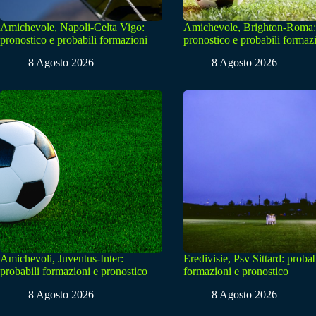
Amichevole, Napoli-Celta Vigo:
Amichevole, Brighton-Roma:
pronostico e probabili formazioni
pronostico e probabili formaz
8 Agosto 2026
8 Agosto 2026
Amichevoli, Juventus-Inter:
Eredivisie, Psv Sittard: probab
probabili formazioni e pronostico
formazioni e pronostico
8 Agosto 2026
8 Agosto 2026