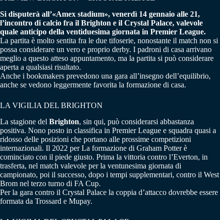
Si disputerà all’«Amex stadium», venerdì 14 gennaio alle 21,
l’incontro di calcio fra il Brighton e il Crystal Palace, valevole
quale anticipo della ventiduesima giornata in Premier League.
La partita è molto sentita fra le due tifoserie, nonostante il match non si
possa considerare un vero e proprio derby. I padroni di casa arrivano
meglio a questo atteso appuntamento, ma la partita si può considerare
aperta a qualsiasi risultato.
Anche i bookmakers prevedono una gara all’insegno dell’equilibrio,
anche se vedono leggermente favorita la formazione di casa.
LA VIGILIA DEL BRIGHTON
La stagione del
Brighton
, sin qui, può considerarsi abbastanza
positiva. Nono posto in classifica in Premier League e squadra quasi a
ridosso delle posizioni che portano alle prossime competizioni
internazionali. Il 2022 per La formazione di Graham Potter è
cominciato con il piede giusto. Prima la vittoria contro l’Everton, in
trasferta, nel match valevole per la ventunesima giornata di
campionato, poi il successo, dopo i tempi supplementari, contro il West
Brom nel terzo turno di FA Cup.
Per la gara contro il Crystal Palace la coppia d’attacco dovrebbe essere
formata da Trossard e Mupay.