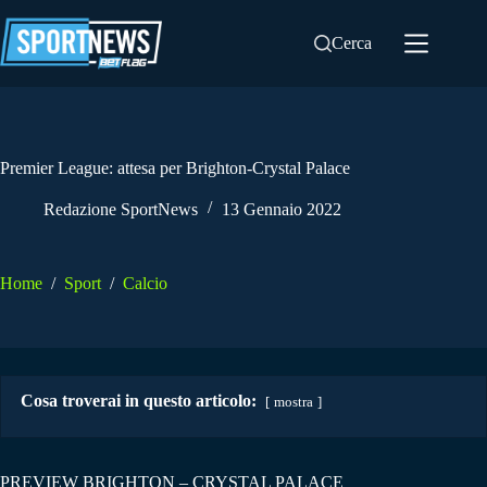
Salta
al
Cerca
contenuto
Premier League: attesa per Brighton-Crystal Palace
Redazione SportNews
13 Gennaio 2022
Home
/
Sport
/
Calcio
Cosa troverai in questo articolo:
mostra
PREVIEW BRIGHTON – CRYSTAL PALACE