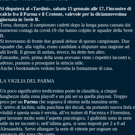
Si disputerà al «Tardini», sabato 15 gennaio alle 17, l’incontro di
calcio fra il Parma e il Crotone, valevole per la diciannovesima
giornata in Serie B.
Torna, dunque, il campionato cadetti dopo la lunga pausa causata dai
numerosi contagi da covid-19 che hanno colpito le squadre della Serie
B.
Si troveranno di fronte due grandi deluse di questo campionato. Due
squadre che, alla vigilia, erano candidate a disputare una stagione ad
alti livelli. Il girone di andata, invece, ha detto ben altro.
Entrambe, però, prima della sosta avevano vinto i rispettivi incontri e,
adesso, puntano a proseguire la striscia utile.
Anche i bookmakers vedono favorita la formazione di casa.
LA VIGILIA DEL PARMA
Un poco significativo tredicesimo posto in classifica, a cinque
lunghezze dalla zona playoff e un più sei su quella playout. Troppo
poco per un
Parma
che sognava il ritorno nella massima serie.
L’arrivo di Iachini, sulla panchina dei ducali, sta portando nuova linfa e
vitalità e questa sosta è servita, all’ex trainer di Piacenza e Fiorentina,
per lavorare molto sotto l’aspetto psicologico. I gialloblù sono in serie
utile da tre incontri e, nell’ultima gara, si sono imposti per 2 a 0 ad
Alessandria. Serve allungare la serie di vittorie per sognare un
aggancio alla zona che conta.