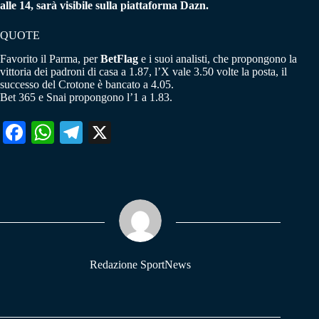
alle 14, sarà visibile sulla piattaforma Dazn.
QUOTE
Favorito il Parma, per
BetFlag
e i suoi analisti, che propongono la
vittoria dei padroni di casa a 1.87, l’X vale 3.50 volte la posta, il
successo del Crotone è bancato a 4.05.
Bet 365 e Snai propongono l’1 a 1.83.
Fa
W
Te
X
ce
ha
le
bo
ts
gr
ok
A
a
pp
m
Redazione SportNews