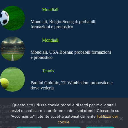
Mondiali
Mondiali, Belgio-Senegal: probabili
formazioni e pronostico
Mondiali
Mondiali, USA Bosnia: probabili formazioni
e pronostico
Tennis
Paolini Golubic, 2T Wimbledon: pronostico e
dove vederla
Questo sito utilizza cookie propri e di terzi per migliorare i
SportNews.BetFlag -
Copyright © 2025
servizi e analizzare le preferenze dei suoi utenti. Cliccando su
Questo sito non
SportNews BetFlag
"Acconsento" l'utente accetta automaticamente
l'utilizzo dei
rappresenta una testata
Sede Legale: Via degli
giornalistica in quanto
Aldobrandeschi, 300 |
cookie.
viene aggiornato senza
00163 | Roma