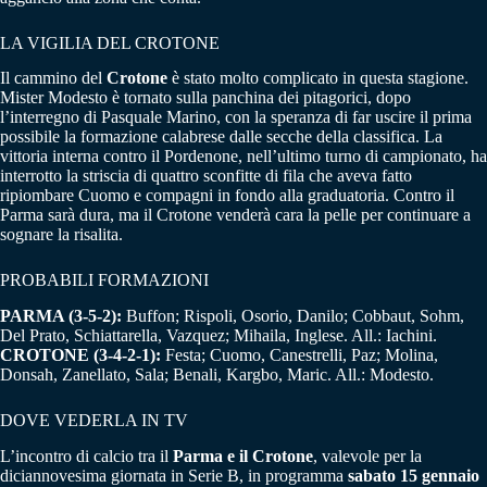
LA VIGILIA DEL CROTONE
Il cammino del
Crotone
è stato molto complicato in questa stagione.
Mister Modesto è tornato sulla panchina dei pitagorici, dopo
l’interregno di Pasquale Marino, con la speranza di far uscire il prima
possibile la formazione calabrese dalle secche della classifica. La
vittoria interna contro il Pordenone, nell’ultimo turno di campionato, ha
interrotto la striscia di quattro sconfitte di fila che aveva fatto
ripiombare Cuomo e compagni in fondo alla graduatoria. Contro il
Parma sarà dura, ma il Crotone venderà cara la pelle per continuare a
sognare la risalita.
PROBABILI FORMAZIONI
PARMA (3-5-2):
Buffon; Rispoli, Osorio, Danilo; Cobbaut, Sohm,
Del Prato, Schiattarella, Vazquez; Mihaila, Inglese. All.: Iachini.
CROTONE (3-4-2-1):
Festa; Cuomo, Canestrelli, Paz; Molina,
Donsah, Zanellato, Sala; Benali, Kargbo, Maric. All.: Modesto.
DOVE VEDERLA IN TV
L’incontro di calcio tra il
Parma e il Crotone
, valevole per la
diciannovesima giornata in Serie B, in programma
sabato 15 gennaio