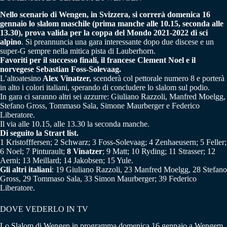
Nello scenario di Wengen, in Svizzera, si correrà domenica 16
gennaio lo slalom maschile (prima manche alle 10.15, seconda alle
13.30), prova valida per la coppa del Mondo 2021-2022 di sci
alpino
. Si preannuncia una gara interessante dopo due discese e un
super-G sempre nella mitica pista di Lauberhorn.
Favoriti per il successo finali, il francese Clement Noel e il
norvegese Sebastian Foss-Solevaag.
L’altoatesino
Alex Vinatzer,
scenderà col pettorale numero 8 e porterà
in alto i colori italiani, sperando di concludere lo slalom sul podio.
In gara ci saranno altri sei azzurre: Giuliano Razzoli, Manfred Moelgg,
Stefano Gross, Tommaso Sala, Simone Maurberger e Federico
Liberatore.
Il via alle 10.15, alle 13.30 la seconda manche.
Di seguito la Strart list.
1 Kristofffersen; 2 Schwarz; 3 Foss-Solevaag; 4 Zenhaeusern; 5 Feller;
6 Noel; 7 Pinturault;
8 Vinatzer
; 9 Matt; 10 Ryding; 11 Strasser; 12
Aerni; 13 Meillard; 14 Jakobsen; 15 Yule.
Gli altri italiani
: 19 Giuliano Razzoli, 23 Manfred Moelgg, 28 Stefano
Gross, 29 Tommaso Sala, 33 Simon Maurberger; 39 Federico
Liberatore.
DOVE VEDERLO IN TV
Lo Slalom di Wengen in programma domenica 16 gennaio a Wengem