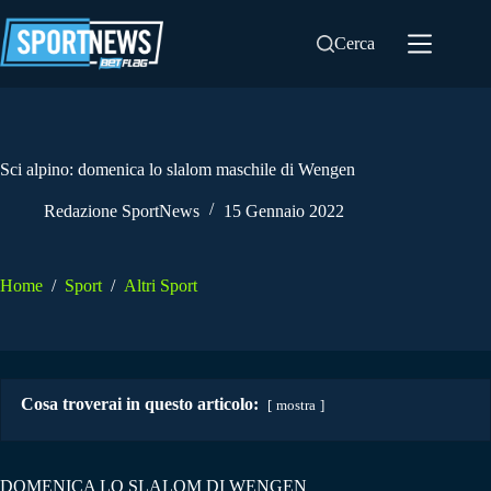
Salta
al
Cerca
contenuto
Sci alpino: domenica lo slalom maschile di Wengen
Redazione SportNews
15 Gennaio 2022
Home
/
Sport
/
Altri Sport
Cosa troverai in questo articolo:
mostra
DOMENICA LO SLALOM DI WENGEN