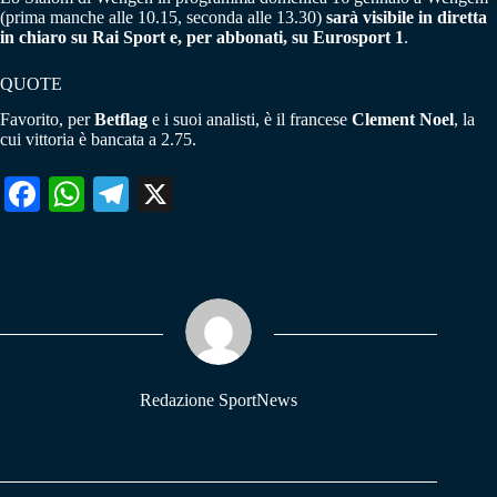
(prima manche alle 10.15, seconda alle 13.30)
sarà visibile in diretta
in chiaro su Rai Sport e, per abbonati, su Eurosport 1
.
QUOTE
Favorito, per
Betflag
e i suoi analisti, è il francese
Clement Noel
, la
cui vittoria è bancata a 2.75.
Fa
W
Te
X
ce
ha
le
bo
ts
gr
ok
A
a
pp
m
Redazione SportNews