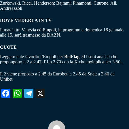
Zurkowski, Ricci, Henderson; Bajrami; Pinamonti, Cutrone. All.
Andreazzoli
DOVE VEDERLA IN TV
Il match tra Venezia ed Empoli, in programma domenica 16 gennaio
alle 15, sarà trasmesso da DAZN.
QUOTE
Leggermente favorito l’Empoli per
BetFlag
ed i suoi analisti che
propongono il 2 a 2.47, l’1 a 2.70 con la X che moltiplica per 3.50..
Il 2 viene proposto a 2.45 da Eurobet; a 2.45 da Snai; a 2.40 da
Unibet.
Fa
W
Te
X
ce
ha
le
bo
ts
gr
ok
A
a