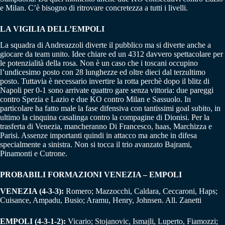
e Milan. C’è bisogno di ritrovare concretezza a tutti i livelli.
LA VIGILIA DELL’EMPOLI
La squadra di Andreazzoli diverte il pubblico ma si diverte anche a
giocare da team unito. Idee chiare ed un 4312 davvero spettacolare per
le potenzialità della rosa. Non è un caso che i toscani occupino
l’undicesimo posto con 28 lunghezze ed oltre dieci dal terzultimo
posto. Tuttavia è necessario invertire la rotta perchè dopo il blitz di
Napoli per 0-1 sono arrivate quattro gare senza vittoria: due pareggi
contro Spezia e Lazio e due KO contro Milan e Sassuolo. In
particolare ha fatto male la fase difensiva con tantissimi goal subito, in
ultimo la cinquina casalinga contro la compagine di Dionisi. Per la
trasferta di Venezia, mancheranno Di Francesco, haas, Marchizza e
Parisi. Assenze importanti quindi in attacco ma anche in difesa
specialmente a sinistra. Non si tocca il trio avanzato Bajrami,
Pinamonti e Cutrone.
PROBABILI FORMAZIONI VENEZIA – EMPOLI
VENEZIA (4-3-3):
Romero; Mazzocchi, Caldara, Ceccaroni, Haps;
Cuisance, Ampadu, Busio; Aramu, Henry, Johnsen. All. Zanetti
EMPOLI (4-3-1-2):
Vicario; Stojanovic, Ismajli, Luperto, Fiamozzi;