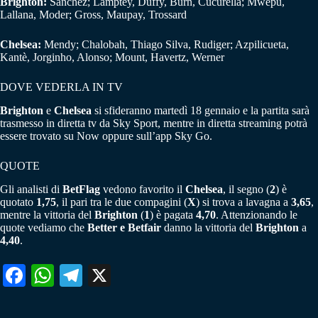
Brighton:
Sanchez; Lamptey, Duffy, Burn, Cucurella; Mwepu,
Lallana, Moder; Gross, Maupay, Trossard
Chelsea:
Mendy; Chalobah, Thiago Silva, Rudiger; Azpilicueta,
Kantè, Jorginho, Alonso; Mount, Havertz, Werner
DOVE VEDERLA IN TV
Brighton
e
Chelsea
si sfideranno martedì 18 gennaio e la partita sarà
trasmesso in diretta tv da Sky Sport, mentre in diretta streaming potrà
essere trovato su Now oppure sull’app Sky Go.
QUOTE
Gli analisti di
BetFlag
vedono favorito il
Chelsea
, il segno (
2
) è
quotato
1,75
, il pari tra le due compagini (
X
) si trova a lavagna a
3,65
,
mentre la vittoria del
Brighton
(
1
) è pagata
4,70
. Attenzionando le
quote vediamo che
Better e Betfair
danno la vittoria del
Brighton
a
4,40
.
Fa
W
Te
X
ce
ha
le