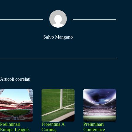
bo
ts
gr
ok
A
a
pp
m
Salvo Mangano
Articoli correlati
Preliminari
Fiorentina A
Preliminari
Europa League,
Coruna,
Conference