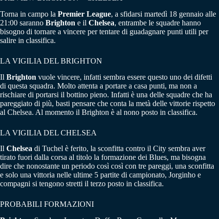
Torna in campo la
Premier League
, a sfidarsi martedì 18 gennaio alle
21:00 saranno
Brighton
e il
Chelsea
, entrambe le squadre hanno
bisogno di tornare a vincere per tentare di guadagnare punti utili per
salire in classifica.
LA VIGILIA DEL BRIGHTON
Il
Brighton
vuole vincere, infatti sembra essere questo uno dei difetti
di questa squadra. Molto attenta a portare a casa punti, ma non a
rischiare di portarsi il bottino pieno. Infatti è una delle squadre che ha
pareggiato di più, basti pensare che conta la metà delle vittorie rispetto
al Chelsea. Al momento il Brighton è al nono posto in classifica.
LA VIGILIA DEL CHELSEA
Il
Chelsea
di Tuchel è ferito, la sconfitta contro il City sembra aver
tirato fuori dalla corsa al titolo la formazione dei Blues, ma bisogna
dire che nonostante un periodo così così con tre pareggi, una sconfitta
e solo una vittoria nelle ultime 5 partite di campionato, Jorginho e
compagni si tengono stretti il terzo posto in classifica.
PROBABILI FORMAZIONI