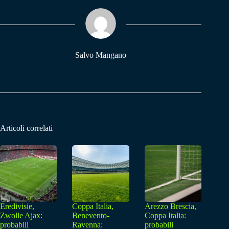
ok
A
a
pp
m
Salvo Mangano
Articoli correlati
Eredivisie,
Coppa Italia,
Arezzo Brescia,
Zwolle Ajax:
Benevento-
Coppa Italia:
probabili
Ravenna:
probabili