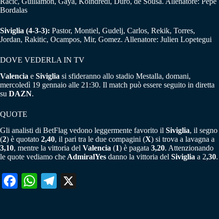
Racic, Guillamon, Gayá, Koindredi, Duro, de Sousa. Allenatore: Pepe
Bordalas
Siviglia (4-3-3):
Pastor, Montiel, Gudelj, Carlos, Rekik, Torres,
Jordan, Rakitic, Ocampos, Mir, Gomez. Allenatore: Julien Lopetegui
DOVE VEDERLA IN TV
Valencia
e
Siviglia
si sfideranno allo stadio Mestalla, domani,
mercoledì 19 gennaio alle 21:30. Il match può essere seguito in diretta
su
DAZN
.
QUOTE
Gli analisti di BetFlag vedono leggermente favorito il
Siviglia
, il segno
(
2
) è quotato
2,40
, il pari tra le due compagini (
X
) si trova a lavagna a
3,10
, mentre la vittoria del
Valencia
(
1
) è pagata
3,20
. Attenzionando
le quote vediamo che
AdmiralYes
danno la vittoria del
Siviglia
a 2
,30
.
Fa
W
Te
X
ce
ha
le
bo
ts
gr