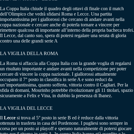
La Coppa Italia chiude il quadro degli ottavi di finale con il match
dell’Olimpico che vedrà sfidarsi Roma e Lecce. Una partita
importantissima per i giallorossi che cercano di andare avanti nella
coppa nazionale e cercare anche di poterla tornare a vincere per
rimettere qualcosa di importante all’interno della propria bacheca trofei.
Il Lecce, dal canto suo, spera di potersi regalare una serata di gloria
contro una delle grandi serie A
LA VIGILIA DELLA ROMA
La Roma si affaccia alla Coppa Italia con la grande voglia di regalarsi
un risultato importante e andare avanti nella competizione per poter
cercare di vincere la coppa nazionale. I giallorossi attualmente
occupano il 7° posto in classifica in serie A e sono reduci da
un’importantissima, quanto sofferta, vittoria contro il Cagliari. Per la
sfida di domani, Mourinho potrebbe rivoluzionare gli 11 titolari, spazio
sicuramente a Felix e Vina, in dubbio la presenza di Ibanez.
LA VIGILIA DEL LECCE
Il
Lecce
si trova al 5° posto in serie B ed è reduce dalla vittoria
ottenuta in trasferta in casa del Pordenone. I pugliesi sono sempre in
corsa per un posto ai playoff e sperano naturalmente di potersi giocare
tutto per il ritorno in serie A. In coppa Italia hanno già esordito e lo