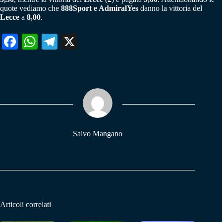
quote vediamo che
888Sport e AdmiralYes
danno la vittoria del
Lecce
a
8,00
.
Fa
W
Te
X
ce
ha
le
bo
ts
gr
ok
A
a
pp
m
Salvo Mangano
Articoli correlati