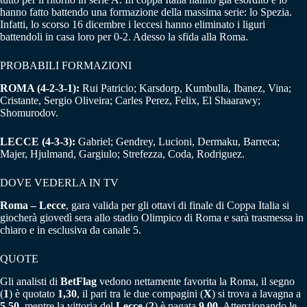
hanno fatto battendo una formazione della massima serie: lo Spezia.
Infatti, lo scorso 16 dicembre i leccesi hanno eliminato i liguri
battendoli in casa loro per 0-2. Adesso la sfida alla Roma.
PROBABILI FORMAZIONI
ROMA (4-2-3-1):
Rui Patricio; Karsdorp, Kumbulla, Ibanez, Vina;
Cristante, Sergio Oliveira; Carles Perez, Felix, El Shaarawy;
Shomurodov.
LECCE (4-3-3):
Gabriel; Gendrey, Lucioni, Dermaku, Barreca;
Majer, Hjulmand, Gargiulo; Strefezza, Coda, Rodriguez.
DOVE VEDERLA IN TV
Roma – Lecce
, gara valida per gli ottavi di finale di Coppa Italia si
giocherà giovedì sera allo stadio Olimpico di Roma e sarà trasmessa in
chiaro e in esclusiva da canale 5.
QUOTE
Gli analisti di
BetFlag
vedono nettamente favorita la Roma, il segno
(
1
) è quotato
1,30
, il pari tra le due compagini (
X
) si trova a lavagna a
5,50
, mentre la vittoria del
Lecce
(
2
) è pagata
9,00
. Attenzionando le