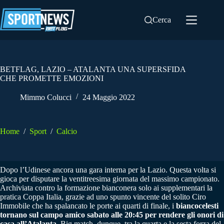
Salta
al
Cerca
contenuto
BETFLAG, LAZIO – ATALANTA UNA SUPERSFIDA
CHE PROMETTE EMOZIONI
Mimmo Colucci
24 Maggio 2022
Home
/
Sport
/
Calcio
Dopo l’Udinese ancora una gara interna per la Lazio. Questa volta si
gioca per disputare la ventitreesima giornata del massimo campionato.
Archiviata contro la formazione bianconera solo ai supplementari la
pratica Coppa Italia, grazie ad uno spunto vincente del solito Ciro
Immobile che ha spalancato le porte ai quarti di finale, i
biancocelesti
tornano sul campo amico sabato alle 20:45 per rendere gli onori di
casa all’Atalanta
. Big match, dunque, tra la quarta e la sesta forza del