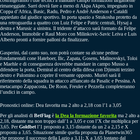
costringeranno i due tecnici a mandare campo formazioni largamente
rimaneggiate. Sarri dovrà fare a meno di Akpa Akpro, impegnato in
Coppa d’Africa, Basic, Radu, Pedro e Andrè Anderson e Cataldi
appiedato dal giudice sportivo. In porta spazio a Strakosha protetto da
una retroguardia a quattro con Luiz Felipe e Patric centrali, Hysaj a
destra e Marusic a sinistra. Il tridente d’attacco sarà formato da Felipe
Anderson, Immobile e Raul Moro con Milinkovic-Savic Leiva e Luis
Alberto pronti a fornire palloni da finalizzare.
Gasperini, dal canto suo, non potrà contare su alcune pedine
fondamentali cone Hateboer, Ilic, Zapata, Gosens, Malinovskyi, Toloi
e Maehle e di conseguenza dovrebbe mandare in campo Musso a
difendere la porta, Demiral al centro della difesa con Djimsiti terzino
destro e Palomino a coprire il versante opposto. Muriel sarà il
riferimento della squadra in attacco affiancato da Pasalic e Pessina. A
metacampo Zappacosta, De Roon, Freuler e Pezzella completeranno
l’undici in campo.
Pronostici online: Dea favorita ma 2 alto a 2,18 con l’1 a 3,05
Per gli analisti di
BetFlag
è
la Dea la formazione favorita
ma 2 alto a
2,18, distante ma non troppo dall’1 a 3,05 e con l’X che moltiplica per
3,65. Per
Goldbet
l’1 proposto a 3,15 distante da un 2 a 2,15 e X
proposto a 3,65. Situazione simile quella proposta da Planetwin365
che propone il successo della Lazio a 3,11; X a 3,65 lontano dal