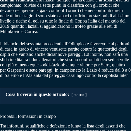
campionato, (divise da sette punti in classifica con gli orobici che
devono recuperare la gara contro il Torino) che nei confronti diretti
nelle ultime stagioni sono state capaci di offrire prestazioni di altissimo
livello e ricche di gol su tutte la finale di Coppa Italia del maggio del
2019 quando i laziali si aggiudicarono il trofeo grazie alle reti di
Milinkovic e Correa.
Il bilancio dei sessanta precedenti all’Olimpico è favorevole ai padroni
di casa in grado di vincere ventisette partite contro le quattordici degli
ospiti che vantano anche diciannove pareggi. Ed inoltre, non sarà una
sfida inedita tra i due allenatori che si sono confrontati ben sedici volte
con più o meno eque soddisfazioni: cinque vittorie per Sarri, quattro
per Gasperini e sette pareggi. In campionato la Lazio è reduce dal 3 a 0
di Salerno e l’Atalanta dal pareggio casalingo contro la capolista Inter.
Cosa troverai in questo articolo:
mostra
Probabili formazioni in campo
Tra infortuni, squalifiche e defezioni è lunga la lista degli assenti che