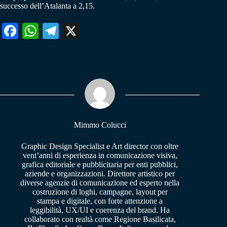
successo dell’Atalanta a 2,15.
Fa
W
Te
X
ce
ha
le
bo
ts
gr
ok
A
a
pp
m
Mimmo Colucci
Graphic Design Specialist e Art director con oltre
vent’anni di esperienza in comunicazione visiva,
grafica editoriale e pubblicitaria per enti pubblici,
aziende e organizzazioni. Direttore artistico per
diverse agenzie di comunicazione ed esperto nella
costruzione di loghi, campagne, layout per
stampa e digitale, con forte attenzione a
leggibilità, UX/UI e coerenza del brand. Ha
collaborato con realtà come Regione Basilicata,