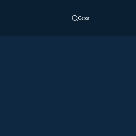
Cerca