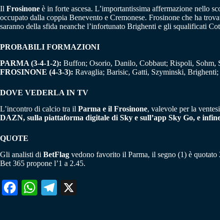
Il
Frosinone
è in forte ascesa. L’importantissima affermazione nello scont
occupato dalla coppia Benevento e Cremonese. Frosinone che ha trovat
saranno della sfida neanche l’infortunato Brighenti e gli squalificati C
PROBABILI FORMAZIONI
PARMA (3-4-1-2):
Buffon; Osorio, Danilo, Cobbaut; Rispoli, Sohm, Sc
FROSINONE (4-3-3):
Ravaglia; Barisic, Gatti, Szyminski, Brighenti;
DOVE VEDERLA IN TV
L’incontro di calcio tra il
Parma e il Frosinone
, valevole per la vente
DAZN, sulla piattaforma digitale di Sky e sull’app Sky Go, e infine
QUOTE
Gli analisti di
BetFlag
vedono favorito il Parma, il segno (1) è quotato 2
Bet 365 propone l’1 a 2.45.
Fa
W
Te
X
ce
ha
le
bo
ts
gr