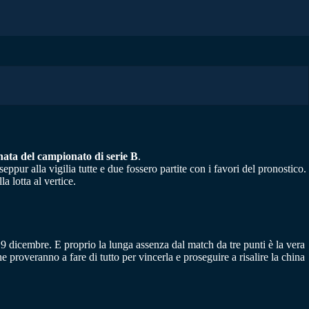
rnata del campionato di serie B
.
eppur alla vigilia tutte e due fossero partite con i favori del pronostico.
a lotta al vertice.
o 19 dicembre. E proprio la lunga assenza dal match da tre punti è la vera
e proveranno a fare di tutto per vincerla e proseguire a risalire la china