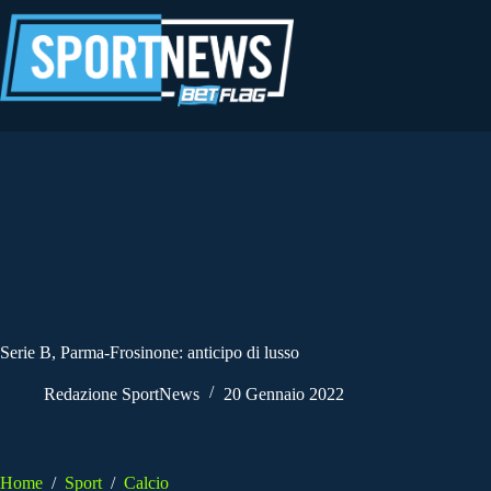
Salta
al
contenuto
Serie B, Parma-Frosinone: anticipo di lusso
Redazione SportNews
20 Gennaio 2022
Home
/
Sport
/
Calcio