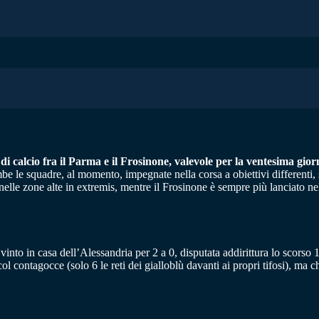
 di calcio fra il Parma e il Frosinone, valevole per la ventesima gio
ambe le squadre, al momento, impegnate nella corsa a obiettivi differenti, s
elle zone alte in extremis, mentre il Frosinone è sempre più lanciato nell
ha vinto in casa dell’Alessandria per 2 a 0, disputata addirittura lo scors
l contagocce (solo 6 le reti dei gialloblù davanti ai propri tifosi), ma ch