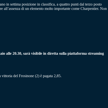
ano in settima posizione in classifica, a quattro punti dal terzo posto
ire all’assenza di un elemento molto importante come Charpentier. Non
io alle 20.30, sarà visibile in diretta sulla piattaforma streaming
 vittoria del Frosinone (2) è pagata 2,85.