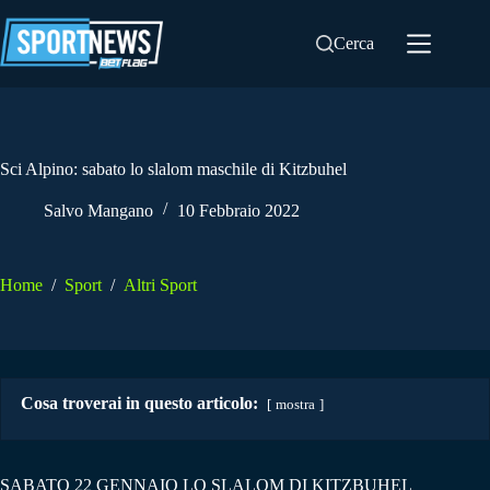
Salta
al
Cerca
contenuto
Sci Alpino: sabato lo slalom maschile di Kitzbuhel
Salvo Mangano
10 Febbraio 2022
Home
/
Sport
/
Altri Sport
Cosa troverai in questo articolo:
mostra
SABATO 22 GENNAIO LO SLALOM DI KITZBUHEL