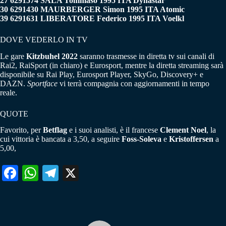
27 6291574 SALA Tommaso 1995 ITA Dynastar
30 6291430 MAURBERGER Simon 1995 ITA Atomic
39 6291631 LIBERATORE Federico 1995 ITA Voelkl
DOVE VEDERLO IN TV
Le gare
Kitzbuhel 2022
saranno trasmesse in diretta tv sui canali di
Rai2, RaiSport (in chiaro) e Eurosport, mentre la diretta streaming sarà
disponibile su Rai Play, Eurosport Player, SkyGo, Discovery+ e
DAZN.
Sportface
vi terrà compagnia con aggiornamenti in tempo
reale.
QUOTE
Favorito, per
Betflag
e i suoi analisti, è il francese
Clement Noel
, la
cui vittoria è bancata a 3,50, a seguire
Foss-Soleva
e
Kristoffersen
a
5,00,
Fa
W
Te
X
ce
ha
le
bo
ts
gr
ok
A
a