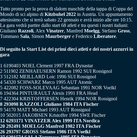
Tutto pronto per la prova di slalom maschile della tappa di Coppa del
Mondo di sci alpino di
Kitzbuhel 2022
in Austria. Un appuntamento
attesissimo che si terrà sabato 22 gennaio e avrà inizio alle ore 10:15.
La gara vedrà partire dallo start 68 atleti e tra questi i nostri italiani:
Giuliano
Razzoli
, Alex
Vinatzer
, Manfred
Moelgg
, Stefano
Gross
,
Tommaso
Sala
, Simon
Maurberger
e Federico
Liberatore
.
Di seguito la Start List dei primi dieci atleti e dei nostri azzurri in
gara
1 6190403 NOEL Clement 1997 FRA Dynastar
2 511902 ZENHAEUSERN Ramon 1992 SUI Rossignol
3 512182 MEILLARD Loic 1996 SUI Rossignol
4 54320 SCHWARZ Marco 1995 AUT Atomic
5 422082 FOSS-SOLEVAAG Sebastian 1991 NOR Voelkl
6 194364 PINTURAULT Alexis 1991 FRA Head
7 422304 KRISTOFFERSEN Henrik 1994 NOR Rossignol
8 293098 RAZZOLI Giuliano 1984 ITA Fischer
9 54170 MATT Michael 1993 AUT Rossignol
10 502015 JAKOBSEN Kristoffer 1994 SWE Fischer
12 6293171 VINATZER Alex 1999 ITA Nordica
20 292491 MOELGG Manfred 1982 ITA Fischer
26 293797 GROSS Stefano 1986 ITA Voelkl