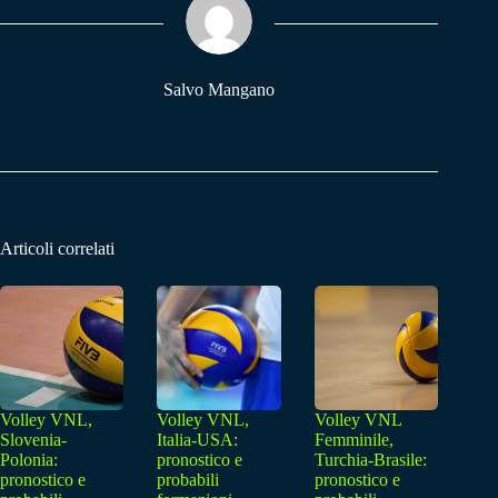
pp
m
Salvo Mangano
Articoli correlati
Volley VNL,
Volley VNL,
Volley VNL
Slovenia-
Italia-USA:
Femminile,
Polonia:
pronostico e
Turchia-Brasile:
pronostico e
probabili
pronostico e