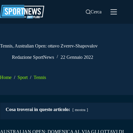
Salta
al
Cerca
contenuto
Tennis, Australian Open: ottavo Zverev-Shapovalov
Redazione SportNews
22 Gennaio 2022
Home
/
Sport
/
Tennis
Cosa troverai in questo articolo:
mostra
AUSTRALIAN OPEN: DOMENICA AL VIA GLI OTTAVI DI