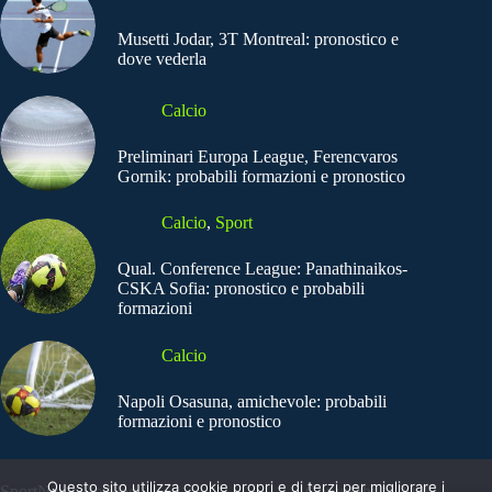
Musetti Jodar, 3T Montreal: pronostico e
dove vederla
Calcio
Preliminari Europa League, Ferencvaros
Gornik: probabili formazioni e pronostico
Calcio
,
Sport
Qual. Conference League: Panathinaikos-
CSKA Sofia: pronostico e probabili
formazioni
Calcio
Napoli Osasuna, amichevole: probabili
formazioni e pronostico
Questo sito utilizza cookie propri e di terzi per migliorare i
SportNews.BetFlag -
Copyright © 2025