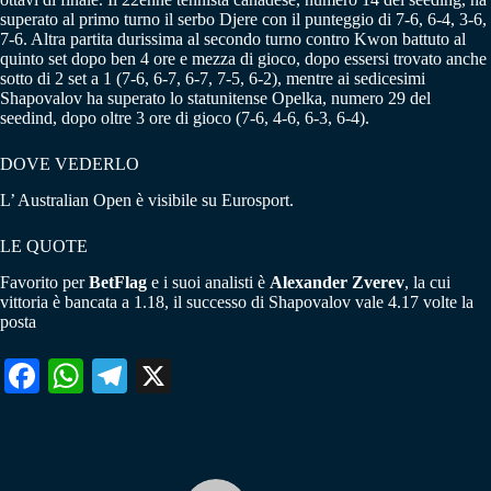
superato al primo turno il serbo Djere con il punteggio di 7-6, 6-4, 3-6,
7-6. Altra partita durissima al secondo turno contro Kwon battuto al
quinto set dopo ben 4 ore e mezza di gioco, dopo essersi trovato anche
sotto di 2 set a 1 (7-6, 6-7, 6-7, 7-5, 6-2), mentre ai sedicesimi
Shapovalov ha superato lo statunitense Opelka, numero 29 del
seedind, dopo oltre 3 ore di gioco (7-6, 4-6, 6-3, 6-4).
DOVE VEDERLO
L’ Australian Open è visibile su Eurosport.
LE QUOTE
Favorito per
BetFlag
e i suoi analisti è
Alexander Zverev
, la cui
vittoria è bancata a 1.18, il successo di Shapovalov vale 4.17 volte la
posta
Fa
W
Te
X
ce
ha
le
bo
ts
gr
ok
A
a