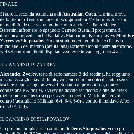
FINALE
Si apre la seconda settimana agli
Australian Open
, la prima prova
dello Slam di Tennis in corso di svolgimento a Melbourne. Al via gli
ottavi di finale che vedranno in campo anche l’italiano Matteo
Berrettini affrontare lo spagnolo Carreno-Busta. Il programma di
domenica prevede anche Nadal vs Mannarino, Kecmanov vs Monfils e
Zverev vs Shapovalov
. Su quest’ultimo ottavo di finale che avrà
inizio alle 5 del mattino (ora italiana) soffermiamo la nostra attenzione.
Nei sei confronti diretti disputati, Zverev è in vantaggio per 4 a 2.
IL CAMMINO DI ZVEREV
Alexander Zverev
, testa di serie numero 3 del seeding, ha raggiunto
in scioltezza gli ottavi di finale, vincendo i tre incontri disputati senza
lasciare alcun set agli avversari. Soltanto al primo turno, contro il
connazionale Altmaier, Zverev ha dovuto far ricorso a due tie break
(nel primo e nel terzo set) per avere la meglio. Match più agevoli
contro l’australiano Millman (6-4, 6-4, 6-0) e contro il moldavo Albot
(6-3, 6-4, 6-4).
IL CAMMINO DI SHAPOVALOV
Un po’ più complicato il cammino di
Denis Shapovalov
verso gli
ottavi di finale. Il 22enne tennista canadese, numero 14 del seeding, ha