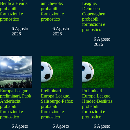
Benfica Hearts:
amichevole:
League,
probabili
probabili
Debrecen
formazioni e
formazioni e
Copenaghen:
pronostico
pronostico
probabili
formazioni e
6 Agosto
6 Agosto
pronostico
2026
2026
6 Agosto
2026
Europa League
Preliminari
Preliminari
preliminari, Paok
Europa League,
Europa League,
Anderlecht:
Salisburgo-Pafos:
Hradec-Besiktas:
probabili
probabili
probabili
formazioni e
formazioni e
formazioni e
pronostico
pronostico
pronostico
6 Agosto
6 Agosto
6 Agosto