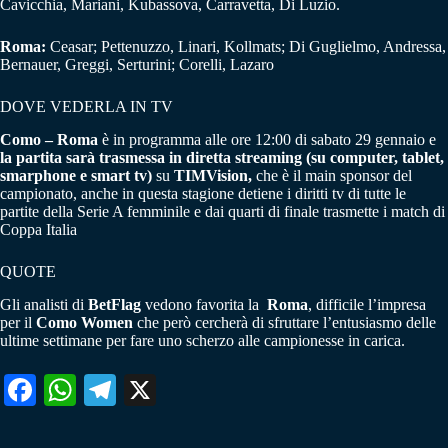
Cavicchia, Mariani, Kubassova, Carravetta, Di Luzio.
Roma:
Ceasar; Pettenuzzo, Linari, Kollmats; Di Guglielmo, Andressa,
Bernauer, Greggi, Serturini; Corelli, Lazaro
DOVE VEDERLA IN TV
Como – Roma
è in programma alle ore 12:00 di sabato 29 gennaio e
la partita sarà trasmessa in diretta streaming (su computer, tablet,
smarphone e smart tv)
su
TIMVision,
che è il main sponsor del
campionato, anche in questa stagione detiene i diritti tv di tutte le
partite della Serie A femminile e dai quarti di finale trasmette i match di
Coppa Italia
QUOTE
Gli analisti di
BetFlag
vedono favorita la
Roma
, difficile l’impresa
per il
Como Women
che però cercherà di sfruttare l’entusiasmo delle
ultime settimane per fare uno scherzo alle campionesse in carica.
Fa
W
Te
X
ce
ha
le