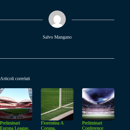
bo
ts
gr
ok
A
a
pp
m
Salvo Mangano
Articoli correlati
Preliminari
Fiorentina A
Preliminari
Europa League,
Coruna,
Conference