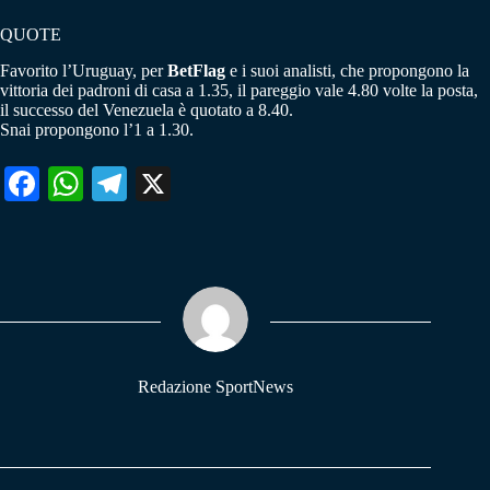
QUOTE
Favorito l’Uruguay, per
BetFlag
e i suoi analisti, che propongono la
vittoria dei padroni di casa a 1.35, il pareggio vale 4.80 volte la posta,
il successo del Venezuela è quotato a 8.40.
Snai propongono l’1 a 1.30.
Fa
W
Te
X
ce
ha
le
bo
ts
gr
ok
A
a
pp
m
Redazione SportNews