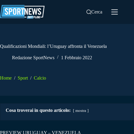
Salta
al
Cerca
contenuto
Qualificazioni Mondiali: l’Uruguay affronta il Venezuela
Redazione SportNews
1 Febbraio 2022
Home
/
Sport
/
Calcio
Cosa troverai in questo articolo:
mostra
PREVIEW URUGUAY – VENEZUELA