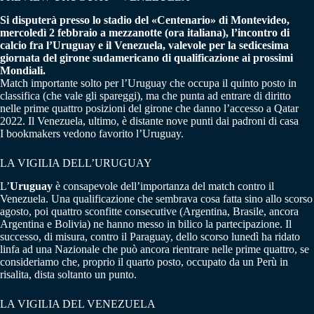
Si disputerà presso lo stadio del «Centenario» di Montevideo,
mercoledì 2 febbraio a mezzanotte (ora italiana), l’incontro di
calcio fra l’Uruguay e il Venezuela, valevole per la sedicesima
giornata del girone sudamericano di qualificazione ai prossimi
Mondiali.
Match importante solto per l’Uruguay che occupa il quinto posto in
classifica (che vale gli spareggi), ma che punta ad entrare di diritto
nelle prime quattro posizioni del girone che danno l’accesso a Qatar
2022. Il Venezuela, ultimo, è distante nove punti dai padroni di casa
I bookmakers vedono favorito l’Uruguay.
LA VIGILIA DELL’URUGUAY
L’
Uruguay
è consapevole dell’importanza del match contro il
Venezuela. Una qualificazione che sembrava cosa fatta sino allo scorso
agosto, poi quattro sconfitte consecutive (Argentina, Brasile, ancora
Argentina e Bolivia) ne hanno messo in bilico la partecipazione. Il
successo, di misura, contro il Paraguay, dello scorso lunedì ha ridato
linfa ad una Nazionale che può ancora rientrare nelle prime quattro, se
consideriamo che, proprio il quarto posto, occupato da un Perù in
risalita, dista soltanto un punto.
LA VIGILIA DEL VENEZUELA