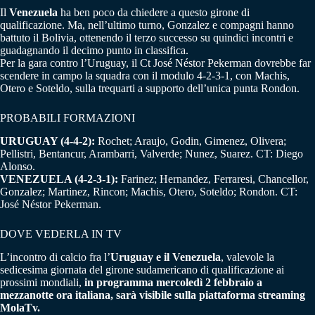
Il
Venezuela
ha ben poco da chiedere a questo girone di
qualificazione. Ma, nell’ultimo turno, Gonzalez e compagni hanno
battuto il Bolivia, ottenendo il terzo successo su quindici incontri e
guadagnando il decimo punto in classifica.
Per la gara contro l’Uruguay, il Ct José Néstor Pekerman dovrebbe far
scendere in campo la squadra con il modulo 4-2-3-1, con Machis,
Otero e Soteldo, sulla trequarti a supporto dell’unica punta Rondon.
PROBABILI FORMAZIONI
URUGUAY (4-4-2):
Rochet; Araujo, Godin, Gimenez, Olivera;
Pellistri, Bentancur, Arambarri, Valverde; Nunez, Suarez. CT: Diego
Alonso.
VENEZUELA (4-2-3-1):
Farinez; Hernandez, Ferraresi, Chancellor,
Gonzalez; Martinez, Rincon; Machis, Otero, Soteldo; Rondon. CT:
José Néstor Pekerman.
DOVE VEDERLA IN TV
L’incontro di calcio fra l’
Uruguay e il Venezuela
, valevole la
sedicesima giornata del girone sudamericano di qualificazione ai
prossimi mondiali,
in programma mercoledì 2 febbraio a
mezzanotte ora italiana, sarà visibile sulla piattaforma streaming
MolaTv.