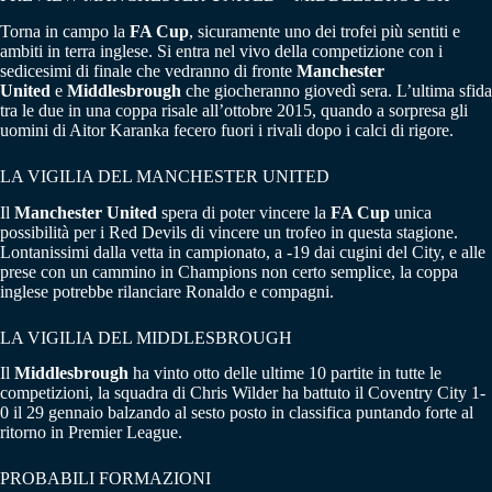
Torna in campo la
FA Cup
, sicuramente uno dei trofei più sentiti e
ambiti in terra inglese. Si entra nel vivo della competizione con i
sedicesimi di finale che vedranno di fronte
Manchester
United
e
Middlesbrough
che giocheranno giovedì sera. L’ultima sfida
tra le due in una coppa risale all’ottobre 2015, quando a sorpresa gli
uomini di Aitor Karanka fecero fuori i rivali dopo i calci di rigore.
LA VIGILIA DEL MANCHESTER UNITED
Il
Manchester United
spera di poter vincere la
FA Cup
unica
possibilità per i Red Devils di vincere un trofeo in questa stagione.
Lontanissimi dalla vetta in campionato, a -19 dai cugini del City, e alle
prese con un cammino in Champions non certo semplice, la coppa
inglese potrebbe rilanciare Ronaldo e compagni.
LA VIGILIA DEL MIDDLESBROUGH
Il
Middlesbrough
ha vinto otto delle ultime 10 partite in tutte le
competizioni, la squadra di Chris Wilder ha battuto il Coventry City 1-
0 il 29 gennaio balzando al sesto posto in classifica puntando forte al
ritorno in Premier League.
PROBABILI FORMAZIONI