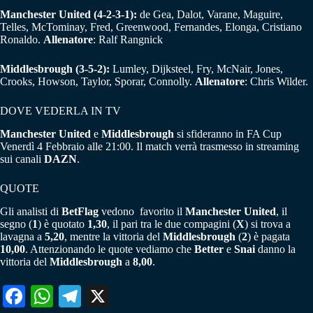
Manchester United (4-2-3-1):
de Gea, Dalot, Varane, Maguire,
Telles, McTominay, Fred, Greenwood, Fernandes, Elonga, Cristiano
Ronaldo.
Allenatore
: Ralf Rangnick
Middlesbrough (3-5-2):
Lumley, Dijksteel, Fry, McNair, Jones,
Crooks, Howson, Taylor, Sporar, Connolly.
Allenatore
: Chris Wilder.
DOVE VEDERLA IN TV
Manchester United
e
Middlesbrough
si sfideranno in FA Cup
Venerdì 4 Febbraio alle 21:00. Il match verrà trasmesso in streaming
sui canali
DAZN
.
QUOTE
Gli analisti di
BetFlag
vedono favorito il
Manchester United
, il
segno (
1
) è quotato
1,30
, il pari tra le due compagini (
X
) si trova a
lavagna a
5,20
, mentre la vittoria del
Middlesbrough
(
2
) è pagata
10,00
. Attenzionando le quote vediamo che
Better
e
Snai
danno la
vittoria del
Middlesbrough
a
8,00
.
Fa
W
Te
X