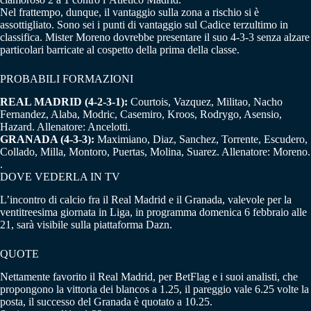
Nel frattempo, dunque, il vantaggio sulla zona a rischio si è
assottigliato. Sono sei i punti di vantaggio sul Cadice terzultimo in
classifica. Mister Moreno dovrebbe presentare il suo 4-3-3 senza alzare
particolari barricate al cospetto della prima della classe.
PROBABILI FORMAZIONI
REAL MADRID (4-2-3-1):
Courtois, Vazquez, Militao, Nacho
Fernandez, Alaba, Modric, Casemiro, Kroos, Rodrygo, Asensio,
Hazard. Allenatore: Ancelotti.
GRANADA (4-3-3):
Maximiano, Diaz, Sanchez, Torrente, Escudero,
Collado, Milla, Montoro, Puertas, Molina, Suarez. Allenatore: Moreno.
.
DOVE VEDERLA IN TV
L’incontro di calcio fra il Real Madrid e il Granada, valevole per la
ventitreesima giornata in Liga, in programma domenica 6 febbraio alle
21, sarà visibile sulla piattaforma Dazn.
QUOTE
Nettamente favorito il Real Madrid, per BetFlag e i suoi analisti, che
propongono la vittoria dei blancos a 1.25, il pareggio vale 6.25 volte la
posta, il successo del Granada è quotato a 10.25.