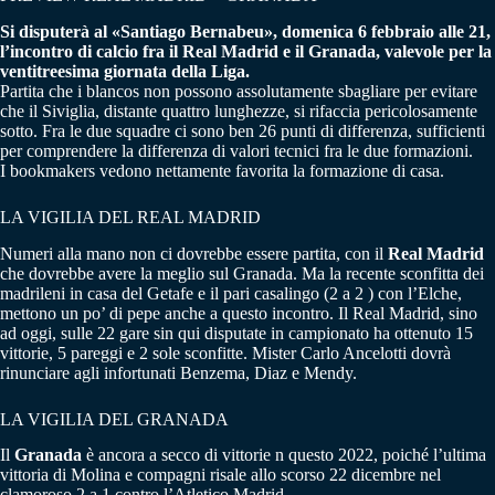
Si disputerà al «Santiago Bernabeu», domenica 6 febbraio alle 21,
l’incontro di calcio fra il Real Madrid e il Granada, valevole per la
ventitreesima giornata della Liga.
Partita che i blancos non possono assolutamente sbagliare per evitare
che il Siviglia, distante quattro lunghezze, si rifaccia pericolosamente
sotto. Fra le due squadre ci sono ben 26 punti di differenza, sufficienti
per comprendere la differenza di valori tecnici fra le due formazioni.
I bookmakers vedono nettamente favorita la formazione di casa.
LA VIGILIA DEL REAL MADRID
Numeri alla mano non ci dovrebbe essere partita, con il
Real Madrid
che dovrebbe avere la meglio sul Granada. Ma la recente sconfitta dei
madrileni in casa del Getafe e il pari casalingo (2 a 2 ) con l’Elche,
mettono un po’ di pepe anche a questo incontro. Il Real Madrid, sino
ad oggi, sulle 22 gare sin qui disputate in campionato ha ottenuto 15
vittorie, 5 pareggi e 2 sole sconfitte. Mister Carlo Ancelotti dovrà
rinunciare agli infortunati Benzema, Diaz e Mendy.
LA VIGILIA DEL GRANADA
Il
Granada
è ancora a secco di vittorie n questo 2022, poiché l’ultima
vittoria di Molina e compagni risale allo scorso 22 dicembre nel
clamoroso 2 a 1 contro l’Atletico Madrid.