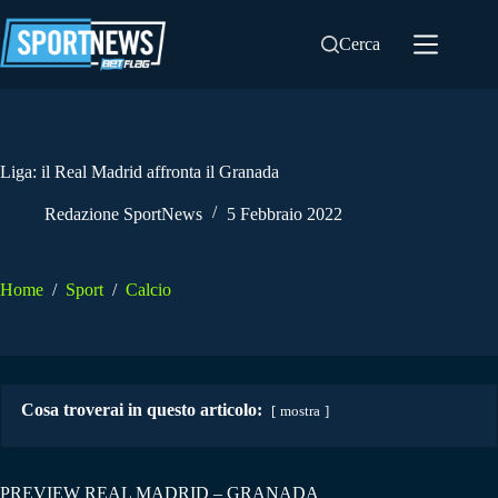
Salta
al
Cerca
contenuto
Liga: il Real Madrid affronta il Granada
Redazione SportNews
5 Febbraio 2022
Home
/
Sport
/
Calcio
Cosa troverai in questo articolo:
mostra
PREVIEW REAL MADRID – GRANADA