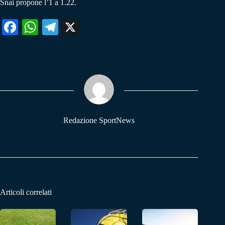
Snai propone l’1 a 1.22.
Fa
W
Te
X
ce
ha
le
bo
ts
gr
ok
A
a
pp
m
Redazione SportNews
Articoli correlati