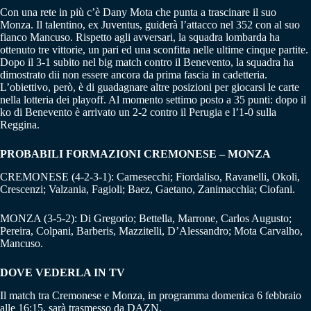
Con una rete in più c’è Dany Mota che punta a trascinare il suo
Monza. Il talentino, ex Juventus, guiderà l’attacco nel 352 con al suo
fianco Mancuso. Rispetto agli avversari, la squadra lombarda ha
ottenuto tre vittorie, un pari ed una sconfitta nelle ultime cinque partite.
Dopo il 3-1 subito nel big match contro il Benevento, la squadra ha
dimostrato dii non essere ancora da prima fascia in cadetteria.
L’obiettivo, però, è di guadagnare altre posizioni per giocarsi le carte
nella lotteria dei playoff. Al momento settimo posto a 35 punti: dopo il
ko di Benevento è arrivato un 2-2 contro il Perugia e l’1-0 sulla
Reggina.
PROBABILI FORMAZIONI CREMONESE – MONZA
CREMONESE (4-2-3-1): Carnesecchi; Fiordaliso, Ravanelli, Okoli,
Crescenzi; Valzania, Fagioli; Baez, Gaetano, Zanimacchia; Ciofani.
MONZA (3-5-2): Di Gregorio; Bettella, Marrone, Carlos Augusto;
Pereira, Colpani, Barberis, Mazzitelli, D’Alessandro; Mota Carvalho,
Mancuso.
DOVE VEDERLA IN TV
Il match tra Cremonese e Monza, in programma domenica 6 febbraio
alle 16:15, sarà trasmesso da DAZN.