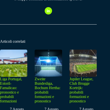
Articoli correlati
Liga Portugal,
Zweite
Jupiler League,
Estoril-
Bundesliga,
Club Brugge
Famalicao:
Bochum Hertha:
Kortrijk:
pronostico e
probabili
probabili
probabili
formazioni e
formazioni e
formazioni
pronostico
pronostico
7 Agosto
7 Agosto
7 Agosto