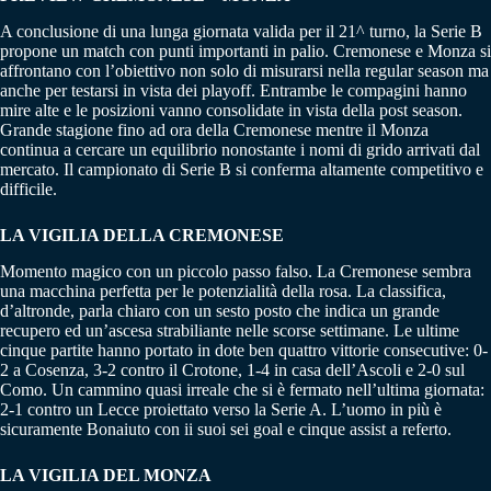
A conclusione di una lunga giornata valida per il 21^ turno, la Serie B
propone un match con punti importanti in palio. Cremonese e Monza si
affrontano con l’obiettivo non solo di misurarsi nella regular season ma
anche per testarsi in vista dei playoff. Entrambe le compagini hanno
mire alte e le posizioni vanno consolidate in vista della post season.
Grande stagione fino ad ora della Cremonese mentre il Monza
continua a cercare un equilibrio nonostante i nomi di grido arrivati dal
mercato. Il campionato di Serie B si conferma altamente competitivo e
difficile.
LA VIGILIA DELLA CREMONESE
Momento magico con un piccolo passo falso. La Cremonese sembra
una macchina perfetta per le potenzialità della rosa. La classifica,
d’altronde, parla chiaro con un sesto posto che indica un grande
recupero ed un’ascesa strabiliante nelle scorse settimane. Le ultime
cinque partite hanno portato in dote ben quattro vittorie consecutive: 0-
2 a Cosenza, 3-2 contro il Crotone, 1-4 in casa dell’Ascoli e 2-0 sul
Como. Un cammino quasi irreale che si è fermato nell’ultima giornata:
2-1 contro un Lecce proiettato verso la Serie A. L’uomo in più è
sicuramente Bonaiuto con ii suoi sei goal e cinque assist a referto.
LA VIGILIA DEL MONZA