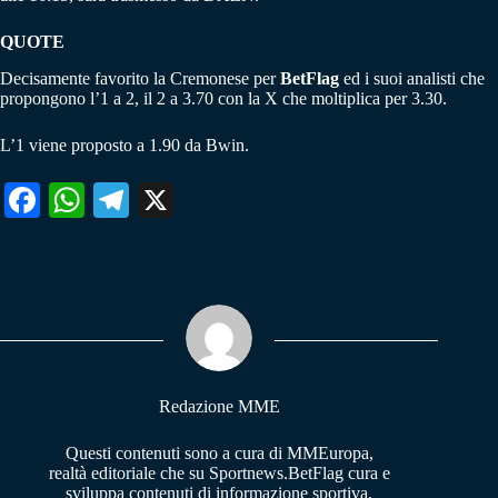
QUOTE
Decisamente favorito la Cremonese per
BetFlag
ed i suoi analisti che
propongono l’1 a 2, il 2 a 3.70 con la X che moltiplica per 3.30.
L’1 viene proposto a 1.90 da Bwin.
Fa
W
Te
X
ce
ha
le
bo
ts
gr
ok
A
a
pp
m
Redazione MME
Questi contenuti sono a cura di MMEuropa,
realtà editoriale che su Sportnews.BetFlag cura e
sviluppa contenuti di informazione sportiva.