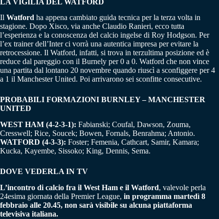
LA VIGILIA DEL WATFORD
Il
Watford
ha appena cambiato guida tecnica per la terza volta in
stagione. Dopo Xisco, via anche Claudio Ranieri, ecco tutta
l’esperienza e la conoscenza del calcio ingelse di Roy Hodgson. Per
l’ex trainer dell’Inter ci vorrà una autentica impresa per evitare la
retrocessione. Il Watford, infatti, si trova in terzultima posizione ed è
reduce dal pareggio con il Burnely per 0 a 0. Watford che non vince
una partita dal lontano 20 novembre quando riuscì a sconfiggere per 4
a 1 il Manchester United. Poi arrivarono sei sconfitte consecutive.
PROBABILI FORMAZIONI BURNLEY – MANCHESTER
UNITED
WEST HAM (4-2-3-1):
Fabianski; Coufal, Dawson, Zouma,
Cresswell; Rice, Soucek; Bowen, Fornals, Benrahma; Antonio.
WATFORD (4-3-3):
Foster; Femenia, Cathcart, Samir, Kamara;
Kucka, Kayembe, Sissoko; King, Dennis, Sema.
DOVE VEDERLA IN TV
L’incontro di calcio fra il West Ham e il Watford
, valevole perla
24esima giornata della Premier League,
in programma martedì 8
febbraio alle 20.45, non sarà visibile su alcuna piattaforma
televisiva italiana.