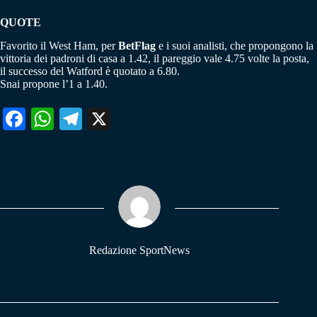
QUOTE
Favorito il West Ham, per
BetFlag
e i suoi analisti, che propongono la
vittoria dei padroni di casa a 1.42, il pareggio vale 4.75 volte la posta,
il successo del Watford è quotato a 6.80.
Snai propone l’1 a 1.40.
Fa
W
Te
X
ce
ha
le
bo
ts
gr
ok
A
a
pp
m
Redazione SportNews