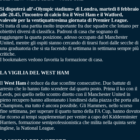
Si disputerà all’«Olympic stadium» di Londra, martedì 8 febbraio
alle 20.45, l’incontro di calcio fra il West Ham e il Watford,
valevole per la ventiquattresima giornata di Premier League.
Si tratta di una partita molto importante fra due squadre che lottano per
obiettivi diversi di classifica. Padroni di casa che sognano di
raggiungere la quarta posizione, adesso occupato dal Manchester
United, mentre gli ospiti stanno cercando di tirarsi fuori dalle secche di
una graduatoria che si sta facendo di settimana in settimana sempre più
critiche.
I bookmakers vedono favorita la formazione di casa.
LA VIGILIA DEL WEST HAM
Il
West Ham
è reduce da due sconfitte consecutive. Due battute di
arresto che lo hanno fatto scendere dal quarto posto. Prima il ko con il
Leeds, poi quello nello scontro diretto con il Manchester United in
pieno recupero hanno allontanato i londinesi dalla piazza che porta alla
Champions, ma tutto è ancora possibile. Gli Hammers, nello scorso
fine settimana, per superare il quarto turno della FA Cup, hanno dovuto
far ricorso ai tempi supplementari per venire a capo del Kidderminster
Harriers, formazione semiprofessionistica che milita nella quinta serie
inglese, la National League.