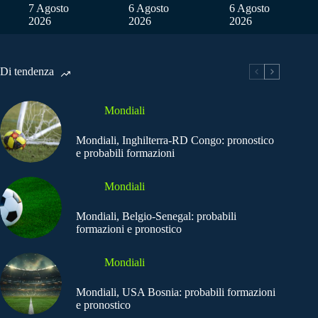
7 Agosto
6 Agosto
6 Agosto
2026
2026
2026
Di tendenza
Mondiali
Mondiali, Inghilterra-RD Congo: pronostico
e probabili formazioni
Mondiali
Mondiali, Belgio-Senegal: probabili
formazioni e pronostico
Mondiali
Mondiali, USA Bosnia: probabili formazioni
e pronostico