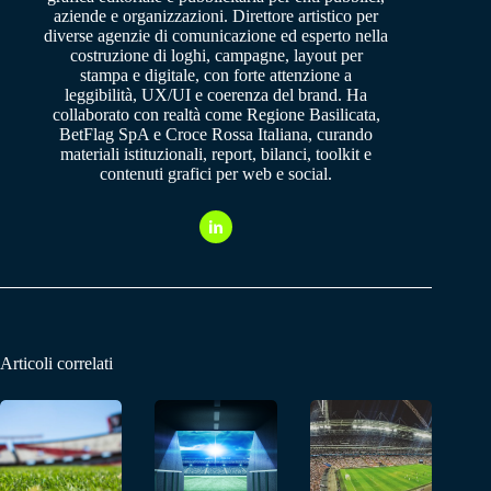
aziende e organizzazioni. Direttore artistico per
diverse agenzie di comunicazione ed esperto nella
costruzione di loghi, campagne, layout per
stampa e digitale, con forte attenzione a
leggibilità, UX/UI e coerenza del brand. Ha
collaborato con realtà come Regione Basilicata,
BetFlag SpA e Croce Rossa Italiana, curando
materiali istituzionali, report, bilanci, toolkit e
contenuti grafici per web e social.
Articoli correlati