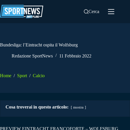
Salta
al
Cerca
contenuto
Bundesliga: l’Eintracht ospita il Wolfsburg
Redazione SportNews
11 Febbraio 2022
Home
/
Sport
/
Calcio
Cosa troverai in questo articolo:
mostra
PREVIEW EINTRACHT FRANCOFORTE – WOLFSBURG