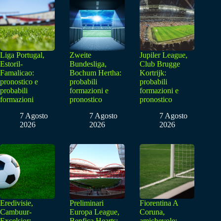
Liga Portugal,
Zweite
Jupiler League,
Estoril-
Bundesliga,
Club Brugge
Famalicao:
Bochum Hertha:
Kortrijk:
pronostico e
probabili
probabili
probabili
formazioni e
formazioni e
formazioni
pronostico
pronostico
7 Agosto
7 Agosto
7 Agosto
2026
2026
2026
Eredivisie,
Preliminari
Fiorentina A
Cambuur-
Europa League,
Coruna,
Excelsior:
Benfica Hearts:
amichevole: