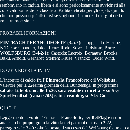
sembravano in caduta libera e si sono pericolosamente avvicinati alla
zona caldissima della classifica. Partita delicata per gli ospiti, quindi,
che non possono più distrarsi se vogliono rimanere ai margini della
zona retrocessione.
PROBABILI FORMAZIONI
EINTRACHT FRANCOFORTE (3-5-2):
Trapp; Tuta, Hasebe,
N’Dicka; Chandler, Jakic, Lenz; Rode, Sow; Lindstrom, Borre.
WOLFSBURG (3-4-2-1):
Casteels; Lacroix, Bornauw, Brooks;
Baku, Arnold, Gerhardt, Steffen; Kruse, Vranckx; Older Wind.
DOVE VEDERLA IN TV
L’incontro di calcio fra
l’Eintracht Francoforte e il Wolfsbug,
valevole per la 22esima giornata della Bundesliga, in programma
sabato 12 febbraio alle 15.30, sarà visibile in diretta tv su Sky
Sport Football (canale 203) e, in streaming, su Sky Go.
QUOTE
Leggermente favorito l’Eintracht Francoforte, per
BetFlag
e i suoi
analisti, che propongono la vittoria dei padroni di casa a 2.22, il
pareggio vale 3.40 volte la posta, il successo del Wolfsburg è quotato a