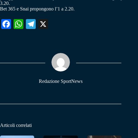
3.20.
Bet 365 e Snai propongono l’1 a 2.20.
Fa
W
Te
X
ce
ha
le
bo
ts
gr
ok
A
a
pp
m
Redazione SportNews
Articoli correlati