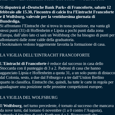
Si disputerà al «Deutsche Bank Park» di Francoforte, sabato 12
febbraio alle 15.30, l’incontro di calcio fra l’Eintracht Francoforte
e il Wolfsburg, valevole per la ventiduesima giornata di
Bundesliga.
Si affrontano l’Eintracht che si trova in nona posizione, ma vanta gli
stessi punti (31) di Hoffenheim e Lipsia a pochi punti dalla zona
Europa, dall’altro lato ci sarà un Wolfsburg che ha bisogno di punti per
allontanarsi dalle zone calde della graduatoria.
I bookmakers vedono leggermente favorita la formazione di casa.
LA VIGILIA DELL’EINTRACHT FRANCOFORTE
L’
Eintracht di Francoforte
è reduce dal successo in casa dello
Stoccarda con il punteggio di 3 a 2. Padroni di casa che hanno
agganciato Lipsia e Hoffenheim a quota 31, a un solo punto di distacco
dal Colonia, sesto, a due dal Friburgo e a tre dall’Uniion Berlino
quarto in classifica. Eintracht che, quindi, ha tutte le carte in regola per
guadagnare una posizione nelle prossime competizioni europee.
LA VIGILIA DEL WOLFSBURG
Il
Wolfsburg
, nel turno precedente, è tornato al successo che mancava
da nove turni, dal lontano 6 novembre (1 a 0 contro l’Augusta),
battendo il fanalino di coda Furth per 4 a 1. Biancoverdi che