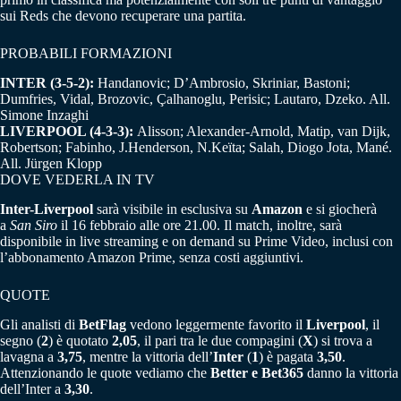
sui Reds che devono recuperare una partita.
PROBABILI FORMAZIONI
INTER (3-5-2):
Handanovic; D’Ambrosio, Skriniar, Bastoni;
Dumfries, Vidal, Brozovic, Çalhanoglu, Perisic; Lautaro, Dzeko. All.
Simone Inzaghi
LIVERPOOL (4-3-3):
Alisson; Alexander-Arnold, Matip, van Dijk,
Robertson; Fabinho, J.Henderson, N.Keïta; Salah, Diogo Jota, Mané.
All. Jürgen Klopp
DOVE VEDERLA IN TV
Inter-Liverpool
sarà visibile in esclusiva su
Amazon
e si giocherà
a
San Siro
il 16 febbraio alle ore 21.00. Il match, inoltre, sarà
disponibile in live streaming e on demand su Prime Video, inclusi con
l’abbonamento Amazon Prime, senza costi aggiuntivi.
QUOTE
Gli analisti di
BetFlag
vedono leggermente favorito il
Liverpool
, il
segno (
2
) è quotato
2,05
, il pari tra le due compagini (
X
) si trova a
lavagna a
3,75
, mentre la vittoria dell’
Inter
(
1
) è pagata
3,50
.
Attenzionando le quote vediamo che
Better e Bet365
danno la vittoria
dell’Inter a
3,30
.