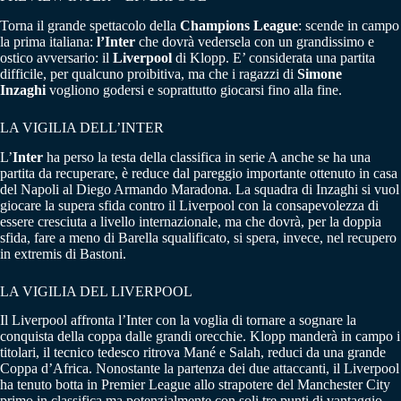
Torna il grande spettacolo della
Champions League
: scende in campo
la prima italiana:
l’Inter
che dovrà vedersela con un grandissimo e
ostico avversario: il
Liverpool
di Klopp. E’ considerata una partita
difficile, per qualcuno proibitiva, ma che i ragazzi di
Simone
Inzaghi
vogliono godersi e soprattutto giocarsi fino alla fine.
LA VIGILIA DELL’INTER
L’
Inter
ha perso la testa della classifica in serie A anche se ha una
partita da recuperare, è reduce dal pareggio importante ottenuto in casa
del Napoli al Diego Armando Maradona. La squadra di Inzaghi si vuol
giocare la supera sfida contro il Liverpool con la consapevolezza di
essere cresciuta a livello internazionale, ma che dovrà, per la doppia
sfida, fare a meno di Barella squalificato, si spera, invece, nel recupero
in extremis di Bastoni.
LA VIGILIA DEL LIVERPOOL
Il Liverpool affronta l’Inter con la voglia di tornare a sognare la
conquista della coppa dalle grandi orecchie. Klopp manderà in campo i
titolari, il tecnico tedesco ritrova Mané e Salah, reduci da una grande
Coppa d’Africa. Nonostante la partenza dei due attaccanti, il Liverpool
ha tenuto botta in Premier League allo strapotere del Manchester City
primo in classifica ma potenzialmente con soli tre punti di vantaggio