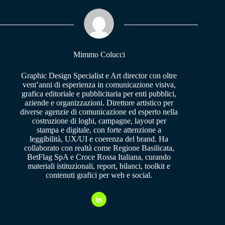
ok
A
a
pp
m
Mimmo Colucci
Graphic Design Specialist e Art director con oltre
vent’anni di esperienza in comunicazione visiva,
grafica editoriale e pubblicitaria per enti pubblici,
aziende e organizzazioni. Direttore artistico per
diverse agenzie di comunicazione ed esperto nella
costruzione di loghi, campagne, layout per
stampa e digitale, con forte attenzione a
leggibilità, UX/UI e coerenza del brand. Ha
collaborato con realtà come Regione Basilicata,
BetFlag SpA e Croce Rossa Italiana, curando
materiali istituzionali, report, bilanci, toolkit e
contenuti grafici per web e social.