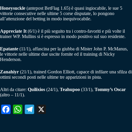
Honeysuckle
(antepost BetFlag 1.65) è quasi ingiocabile, le sue 5
vittorie consecutive nelle ultime 5 corse disputate, lo pongono
all’attenzione del betting in modo inequivocabile.
Appreciate It
(6/1) è il più seguito tra i contro-favoriti e più volte il
trainer WP. Mullins si è espresso in modo positivo sul suo residente.
Epatante
(11/1), affascina per la giubba di Mister John P. McManus,
le vittorie nelle ultime due uscite fornite ed il training di Nicky
Henderson.
Zanahiyr
(21/1), trained Gordon Elliott, capace di infilare una sfilza di
ottimi secondi posti nelle ultime tre apparizioni in pista.
Altri da citare:
Quilixios
(24/1),
Teahupoo
(33/1),
Tommy’s Oscar
(altro – 11/1).
Fa
W
Te
X
ce
ha
le
bo
ts
gr