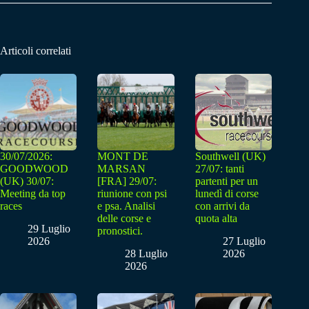
Articoli correlati
30/07/2026:
MONT DE
Southwell (UK)
GOODWOOD
MARSAN
27/07: tanti
(UK) 30/07:
[FRA] 29/07:
partenti per un
Meeting da top
riunione con psi
lunedì di corse
races
e psa. Analisi
con arrivi da
delle corse e
quota alta
29 Luglio
pronostici.
2026
27 Luglio
28 Luglio
2026
2026