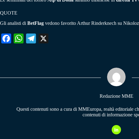
QUOTE
Gli analisti di
BetFlag
vedono favorito Arthur Rinderknech su Nikoloz Bas
Fa
W
Te
X
ce
ha
le
bo
ts
gr
ok
A
a
pp
m
Redazione MME
Questi contenuti sono a cura di MMEuropa, realtà editoriale c
contenuti di informazione spo