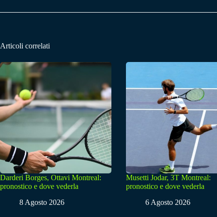
Articoli correlati
Darderi Borges, Ottavi Montreal:
Musetti Jodar, 3T Montreal:
pronostico e dove vederla
pronostico e dove vederla
8 Agosto 2026
6 Agosto 2026