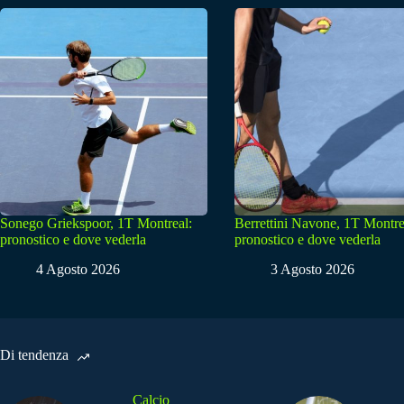
Sonego Griekspoor, 1T Montreal:
Berrettini Navone, 1T Montre
pronostico e dove vederla
pronostico e dove vederla
4 Agosto 2026
3 Agosto 2026
Di tendenza
Calcio