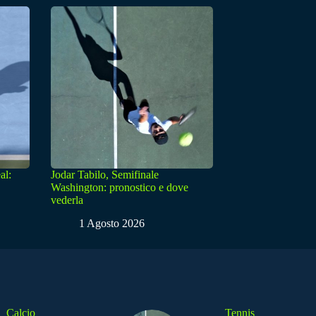
al:
Jodar Tabilo, Semifinale
Washington: pronostico e dove
vederla
1 Agosto 2026
Calcio
Tennis