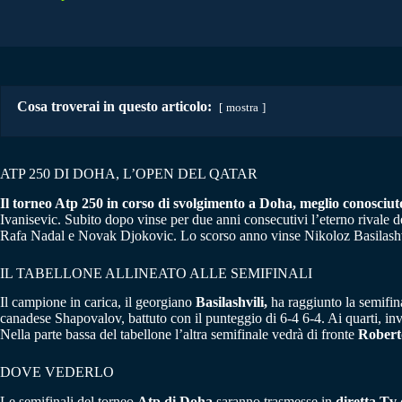
Cosa troverai in questo articolo:
mostra
ATP 250 DI DOHA, L’OPEN DEL QATAR
Il torneo Atp 250 in corso di svolgimento a Doha, meglio conosciu
Ivanisevic. Subito dopo vinse per due anni consecutivi l’eterno rivale
Rafa Nadal e Novak Djokovic. Lo scorso anno vinse Nikoloz Basilashv
IL TABELLONE ALLINEATO ALLE SEMIFINALI
Il campione in carica, il georgiano
Basilashvili,
ha raggiunto la semifina
canadese Shapovalov, battuto con il punteggio di 6-4 6-4. Ai quarti, inv
Nella parte bassa del tabellone l’altra semifinale vedrà di fronte
Robert
DOVE VEDERLO
Le semifinali del torneo
Atp di Doha
saranno trasmesse in
diretta Tv