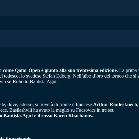
to come Qatar Open è giunto alla sua trentesima edizione
. La prima 
 del tedesco, lo svedese Stefan Edberg. Nell’albo d’oro del torneo che 
ili su Roberto Bautista Agut.
le, dove, adesso, si troverà di fronte il francese
Arthur Rinderknech
ece, Basilashvili ha avuto la meglio su Fucsovics in tre set.
o Bautista-Agut e il russo Karen Khachanov.
 da Supertennis
.