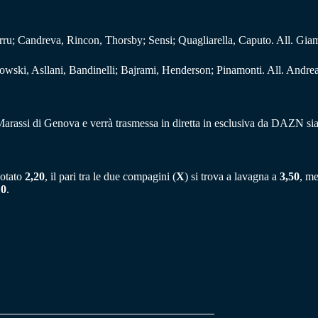
ru; Candreva, Rincon, Thorsby; Sensi; Quagliarella, Caputo. All. Gia
kowski, Asllani, Bandinelli; Bajrami, Henderson; Pinamonti. All. Andre
Marassi di Genova e verrà trasmessa in diretta in esclusiva da DAZN sia i
uotato
2,20
, il pari tra le due compagini (
X
) si trova a lavagna a
3,50
, me
10
.