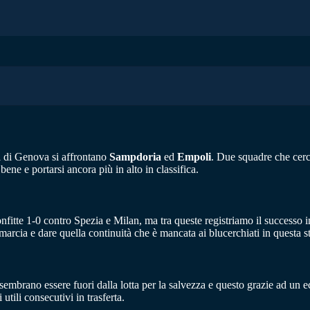
si di Genova si affrontano
Sampdoria
ed
Empoli
. Due squadre che cerca
ene e portarsi ancora più in alto in classifica.
confitte 1-0 contro Spezia e Milan, ma tra queste registriamo il successo
arcia e dare quella continuità che è mancata ai blucerchiati in questa s
ani sembrano essere fuori dalla lotta per la salvezza e questo grazie ad u
utili consecutivi in trasferta.