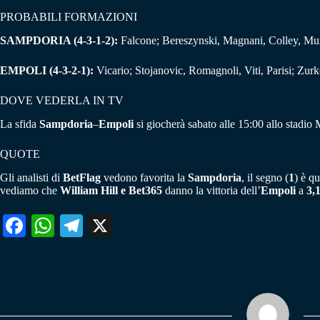
PROBABILI FORMAZIONI
SAMPDORIA (4-3-1-2):
Falcone; Bereszynski, Magnani, Colley, Mur
EMPOLI (4-3-2-1):
Vicario; Stojanovic, Romagnoli, Viti, Parisi; Zur
DOVE VEDERLA IN TV
La sfida
Sampdoria
–
Empoli
si giocherà sabato alle 15:00 allo stadio 
QUOTE
Gli analisti di
BetFlag
vedono favorita la
Sampdoria
, il segno (
1
) è q
vediamo che
William Hill e Bet365
danno la vittoria dell’
Empoli
a
3,
Fa
W
Te
X
ce
ha
le
bo
ts
gr
ok
A
a
pp
m