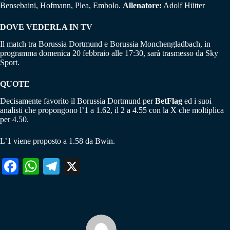
Bensebaini, Hofmann, Plea, Embolo.
Allenatore:
Adolf Hütter
DOVE VEDERLA IN TV
Il match tra Borussia Dortmund e Borussia Monchengladbach, in
programma domenica 20 febbraio alle 17:30, sarà trasmesso da Sky
Sport.
QUOTE
Decisamente favorito il Borussia Dortmund per
BetFlag
ed i suoi
analisti che propongono l’1 a 1.62, il 2 a 4.55 con la X che moltiplica
per 4.50.
L’1 viene proposto a 1.58 da Bwin.
Fa
W
Te
X
ce
ha
le
bo
ts
gr
ok
A
a