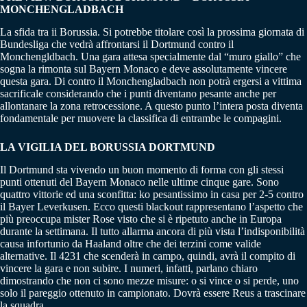
MONCHENGLADBACH
La sfida tra ii Borussia. Si potrebbe titolare così la prossima giornata di
Bundesliga che vedrà affrontarsi il Dortmund contro il
Monchengldbach. Una gara attesa specialmente dal “muro giallo” che
sogna la rimonta sul Bayern Monaco e deve assolutamente vincere
questa gara. Di contro il Monchengladbach non potrà ergersi a vittima
sacrificale considerando che i punti diventano pesante anche per
allontanare la zona retrocessione. A questo punto l’intera posta diventa
fondamentale per muovere la classifica di entrambe le compagini.
LA VIGILIA DEL
BORUSSIA DORTMUND
Il Dortmund sta vivendo un buon momento di forma con gli stessi
punti ottenuti del Bayern Monaco nelle ultime cinque gare. Sono
quattro vittorie ed una sconfitta: ko pesantissimo in casa per 2-5 contro
il Bayer Leverkusen. Ecco questi blackout rappresentano l’aspetto che
più preoccupa mister Rose visto che si è ripetuto anche in Europa
durante la settimana. Il tutto allarma ancora di più vista l’indisponibilità
causa infortunio da Haaland oltre che dei terzini come valide
alternative. Il 4231 che scenderà in campo, quindi, avrà il compito di
vincere la gara e non subire. I numeri, infatti, parlano chiaro
dimostrando che non ci sono mezze misure: o si vince o si perde, uno
solo il pareggio ottenuto in campionato. Dovrà essere Reus a trascinare
la squadra.