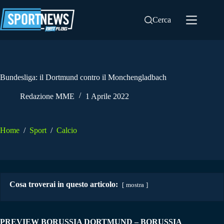
Salta
al
Cerca
contenuto
Bundesliga: il Dortmund contro il Monchengladbach
Redazione MME
1 Aprile 2022
Home
/
Sport
/
Calcio
Cosa troverai in questo articolo:
mostra
PREVIEW BORUSSIA DORTMUND – BORUSSIA