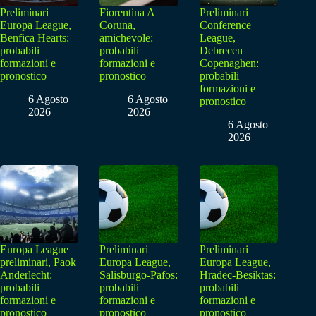
Preliminari
Fiorentina A
Preliminari
Europa League,
Coruna,
Conference
Benfica Hearts:
amichevole:
League,
probabili
probabili
Debrecen
formazioni e
formazioni e
Copenaghen:
pronostico
pronostico
probabili
formazioni e
6 Agosto
6 Agosto
pronostico
2026
2026
6 Agosto
2026
Europa League
Preliminari
Preliminari
preliminari, Paok
Europa League,
Europa League,
Anderlecht:
Salisburgo-Pafos:
Hradec-Besiktas:
probabili
probabili
probabili
formazioni e
formazioni e
formazioni e
pronostico
pronostico
pronostico