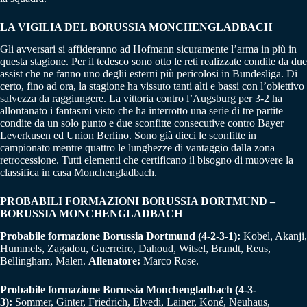
LA VIGILIA DEL
BORUSSIA MONCHENGLADBACH
Gli avversari si affideranno ad Hofmann sicuramente l’arma in più in
questa stagione. Per il tedesco sono otto le reti realizzate condite da due
assist che ne fanno uno deglii esterni più pericolosi in Bundesliga. Di
certo, fino ad ora, la stagione ha vissuto tanti alti e bassi con l’obiettivo
salvezza da raggiungere. La vittoria contro l’Augsburg per 3-2 ha
allontanato i fantasmi visto che ha interrotto una serie di tre partite
condite da un solo punto e due sconfitte consecutive contro Bayer
Leverkusen ed Union Berlino. Sono già dieci le sconfitte in
campionato mentre quattro le lunghezze di vantaggio dalla zona
retrocessione. Tutti elementi che certificano il bisogno di muovere la
classifica in casa Monchengladbach.
PROBABILI FORMAZIONI
BORUSSIA DORTMUND –
BORUSSIA MONCHENGLADBACH
Probabile formazione Borussia Dortmund (4-2-3-1):
Kobel, Akanji,
Hummels, Zagadou, Guerreiro, Dahoud, Witsel, Brandt, Reus,
Bellingham, Malen.
Allenatore:
Marco Rose.
Probabile formazione Borussia Monchengladbach
(4-3-
3):
Sommer, Ginter, Friedrich, Elvedi, Lainer, Koné, Neuhaus,