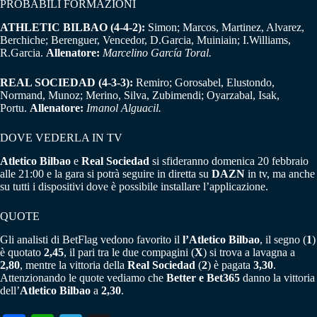
PROBABILI FORMAZIONI
ATHLETIC BILBAO (4-4-2):
Simon; Marcos, Martinez, Alvarez,
Berchiche; Berenguer, Vencedor, D.Garcia, Muiniain; I.Williams,
R.Garcia.
Allenatore:
Marcelino García Toral.
REAL SOCIEDAD (4-3-3):
Remiro; Gorosabel, Elustondo,
Normand, Munoz; Merino, Silva, Zubimendi; Oyarzabal, Isak,
Portu.
Allenatore:
Imanol Alguacil.
DOVE VEDERLA IN TV
Atletico Bilbao
e
Real Sociedad
si sfideranno domenica 20 febbraio
alle 21:00 e la gara si potrà seguire in diretta su
DAZN
in tv, ma anche
su tutti i dispositivi dove è possibile installare l’applicazione.
QUOTE
Gli analisti di BetFlag vedono favorito il
l’Atletico Bilbao
, il segno (
1
)
è quotato
2,45
, il pari tra le due compagini (
X
) si trova a lavagna a
2,80
, mentre la vittoria della
Real Sociedad
(
2
) è pagata
3,30
.
Attenzionando le quote vediamo che
Better e Bet365
danno la vittoria
dell’
Atletico Bilbao
a
2,30
.