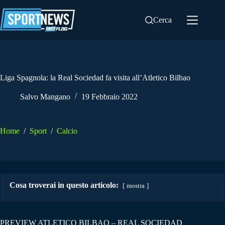
Salta
al
Cerca
contenuto
Liga Spagnola: la Real Sociedad fa visita all’Atletico Bilbao
Salvo Mangano
19 Febbraio 2022
Home
/
Sport
/
Calcio
Cosa troverai in questo articolo:
mostra
PREVIEW ATLETICO BILBAO – REAL SOCIEDAD