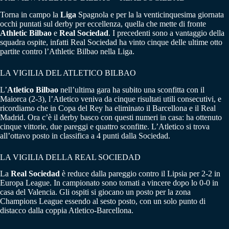
Torna in campo la
Liga
Spagnola e per la la venticinquesima giornata
occhi puntati sul derby per eccellenza, quella che mette di fronte
Athletic Bilbao
e
Real Sociedad
. I precedenti sono a vantaggio della
squadra ospite, infatti Real Sociedad ha vinto cinque delle ultime otto
partite contro l’Athletic Bilbao nella Liga.
LA VIGILIA DEL ATLETICO BILBAO
L’
Atletico Bilbao
nell’ultima gara ha subito una sconfitta con il
Maiorca (2-3), l’Atletico veniva da cinque risultati utili consecutivi, e
ricordiamo che in Copa del Rey ha eliminato il Barcellona e il Real
Madrid. Ora c’è il derby basco con questi numeri in casa: ha ottenuto
cinque vittorie, due pareggi e quattro sconfitte. L’Atletico si trova
all’ottavo posto in classifica a 4 punti dalla Sociedad.
LA VIGILIA DELLA REAL SOCIEDAD
La
Real Sociedad
è reduce dalla pareggio contro il Lipsia per 2-2 in
Europa League. In campionato sono tornati a vincere dopo lo 0-0 in
casa del Valencia. Gli ospiti si giocano un posto per la zona
Champions League essendo al sesto posto, con un solo punto di
distacco dalla coppia Atletico-Barcellona.