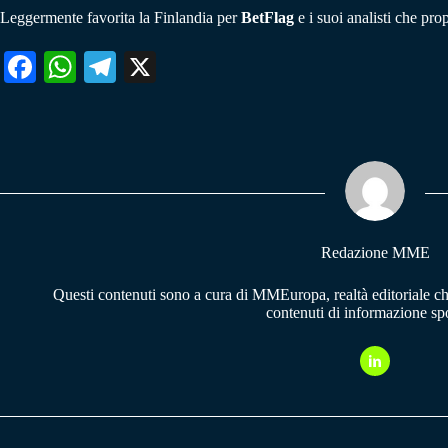
Leggermente favorita la Finlandia per
BetFlag
e i suoi analisti che pro
Fa
W
Te
X
ce
ha
le
bo
ts
gr
ok
A
a
pp
m
Redazione MME
Questi contenuti sono a cura di MMEuropa, realtà editoriale c
contenuti di informazione spo