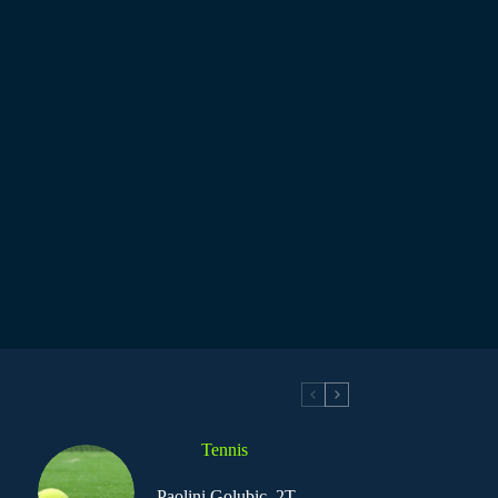
Tennis
Paolini Golubic, 2T