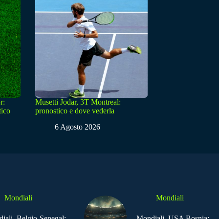
r:
Musetti Jodar, 3T Montreal:
tico
pronostico e dove vederla
6 Agosto 2026
Mondiali
Mondiali
iali, Belgio-Senegal:
Mondiali, USA Bosnia: