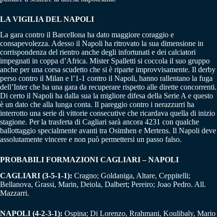
LA VIGILIA DEL NAPOLI
La gara contro il Barcellona ha dato maggiore coraggio e
consapevolezza. Adesso il Napoli ha ritrovato la sua dimensione in
corrispondenza del rientro anche degli infortunati e dei calciatori
impegnati in coppa d’Africa. Mister Spalletti si coccola il suo gruppo
anche per una corsa scudetto che si è riparte improvvisamente. Il derby
perso contro il Milan e l’1-1 contro il Napoli, hanno rallentano la fuga
dell’Inter che ha una gara da recuperare rispetto alle dirette concorrenti.
Di certo il Napoli ha dalla sua la migliore difesa della Serie A e questo
è un dato che alla lunga conta. Il pareggio contro i nerazzurri ha
interrotto una serie di vittorie consecutive che ricardava quella di inizio
stagione. Per la trasferta di Cagliari sarà ancora 4231 con qualche
ballottaggio specialmente avanti tra Osimhen e Mertens. Il Napoli deve
assolutamente vincere e non può permettersi un passo falso.
PROBABILI FORMAZIONI CAGLIARI – NAPOLI
CAGLIARI (3-5-1-1):
Cragno; Goldaniga, Altare, Ceppitelli;
Bellanova, Grassi, Marin, Deiola, Dalbert; Pereiro; Joao Pedro. All.
Mazzarri.
NAPOLI (4-2-3-1):
Ospina; Di Lorenzo, Rrahmani, Koulibaly, Mario