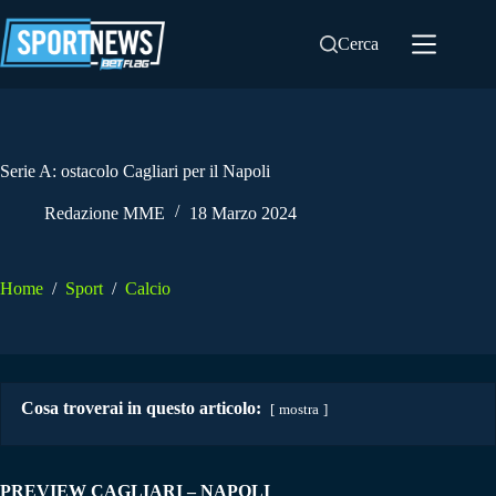
Salta
al
Cerca
contenuto
Serie A: ostacolo Cagliari per il Napoli
Redazione MME
18 Marzo 2024
Home
/
Sport
/
Calcio
Cosa troverai in questo articolo:
mostra
PREVIEW CAGLIARI – NAPOLI