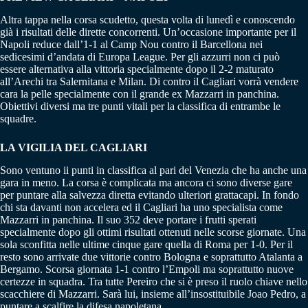
Altra tappa nella corsa scudetto, questa volta di lunedì e conoscendo
già i risultati delle dirette concorrenti. Un’occasione importante per il
Napoli reduce dall’1-1 al Camp Nou contro il Barcellona nei
sedicesimi d’andata di Europa League. Per gli azzurri non ci può
essere alternativa alla vittoria specialmente dopo il 2-2 maturato
all’Arechi tra Salernitana e Milan. Di contro il Cagliari vorrà vendere
cara la pelle specialmente con il grande ex Mazzarri in panchina.
Obiettivi diversi ma tre punti vitali per la classifica di entrambe le
squadre.
LA VIGILIA DEL CAGLIARI
Sono ventuno ii punti in classifica al pari del Venezia che ha anche una
gara in meno. La corsa è complicata ma ancora ci sono diverse gare
per puntare alla salvezza diretta evitando ulteriori grattacapi. In fondo
chi sta davanti non accelera ed il Cagliari ha uno specialista come
Mazzarri in panchina. Il suo 352 deve portare i frutti sperati
specialmente dopo gli ottimi risultati ottenuti nelle scorse giornate. Una
sola sconfitta nelle ultime cinque gare quella di Roma per 1-0. Per il
resto sono arrivate due vittorie contro Bologna e soprattutto Atalanta a
Bergamo. Scorsa giornata 1-1 contro l’Empoli ma soprattutto nuove
certezze in squadra. Tra tutte Pereiro che si è preso il ruolo chiave nello
scacchiere di Mazzarri. Sarà lui, insieme all’insostituibile Joao Pedro, a
puntare a scalfire la difesa napoletana.