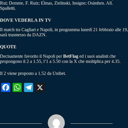
Rui; Demme, F. Ruiz; Elmas, Zielinski, Insigne; Osimhen. All.
Spalletti.
DOVE VEDERLA IN TV
Il match tra Cagliari e Napoli, in programma lunedì 21 febbraio alle 19,
sarà trasmesso da DAZN.
QUOTE
Decisamente favorito il Napoli per
BetFlag
ed i suoi analisti che
propongono il 2 a 1.55, l’1 a 5.50 con la X che moltiplica per 4.35.
Il 2 viene proposto a 1.52 da Unibet.
Fa
W
Te
X
ce
ha
le
bo
ts
gr
ok
A
a
pp
m