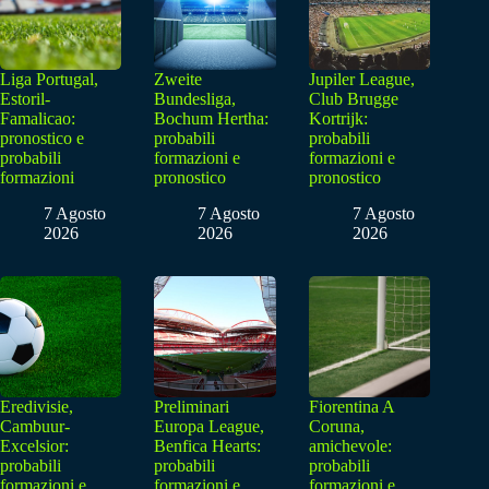
Liga Portugal,
Zweite
Jupiler League,
Estoril-
Bundesliga,
Club Brugge
Famalicao:
Bochum Hertha:
Kortrijk:
pronostico e
probabili
probabili
probabili
formazioni e
formazioni e
formazioni
pronostico
pronostico
7 Agosto
7 Agosto
7 Agosto
2026
2026
2026
Eredivisie,
Preliminari
Fiorentina A
Cambuur-
Europa League,
Coruna,
Excelsior:
Benfica Hearts:
amichevole:
probabili
probabili
probabili
formazioni e
formazioni e
formazioni e