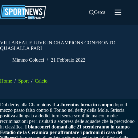
Salta
al
Cerca
contenuto
VILLAREAL E JUVE IN CHAMPIONS CONFRONTO
QUASI ALLA PARI
Mimmo Colucci
21 Febbraio 2022
Home
/
Sport
/
Calcio
Dal derby alla Champions.
La Juventus torna in campo
dopo il
mezzo passo falso contro il Torino nel derby della Mole. Striscia
positiva allungata a dodici turni senza sconfitte ma con molte
recriminazioni per i risultati a sorpresa delle squadre che la precedono
in classifica.
I bianconeri domani alle 21 scenderanno in campo
Estadio de la Cerámica per affrontare i padroni di casa del
Villareal
, in una gara di andata e ritorno degli ottavi di finale della