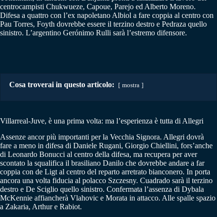
centrocampisti Chukwueze, Capoue, Parejo ed Alberto Moreno.
Difesa a quattro con l’ex napoletano Albiol a fare coppia al centro con
Pau Torres, Foyth dovrebbe essere il terzino destro e Pedraza quello
sinistro. L’argentino Gerónimo Rulli sarà l’estremo difensore.
Cosa troverai in questo articolo:
mostra
Villarreal-Juve, è una prima volta: ma l’esperienza è tutta di Allegri
Assenze ancor più importanti per la Vecchia Signora. Allegri dovrà
fare a meno in difesa di Daniele Rugani, Giorgio Chiellini, fors’anche
di Leonardo Bonucci al centro della difesa, ma recupera per aver
scontato la squalifica il brasiliano Danilo che dovrebbe andare a far
coppia con de Ligt al centro del reparto arretrato bianconero. In porta
ancora una volta fiducia al polacco Szczesny. Cuadrado sarà il terzino
destro e De Sciglio quello sinistro. Confermata l’assenza di Dybala
McKennie affiancherà Vlahovic e Morata in attacco. Alle spalle spazio
a Zakaria, Arthur e Rabiot.