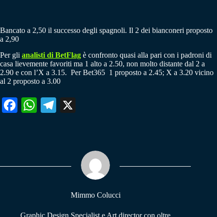
Bancato a 2,50 il successo degli spagnoli. Il 2 dei bianconeri proposto
a 2,90
Per gli
analisti di BetFlag
è confronto quasi alla pari con i padroni di
casa lievemente favoriti ma 1 alto a 2.50, non molto distante dal 2 a
2.90 e con l’X a 3.15. Per Bet365 1 proposto a 2.45; X a 3.20 vicino
al 2 proposto a 3.00
Fa
W
Te
X
ce
ha
le
bo
ts
gr
ok
A
a
pp
m
Mimmo Colucci
Graphic Design Specialist e Art director con oltre