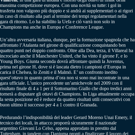
massima competizione europea. Con una novità su tutte: i gol in
trasferta non valgono più doppio e si andrà ai supplementari o ai rigori
in caso di risultato alla pari al termine dei tempi regolamentari nella
gara di ritorno. Lo ha stabilito la Uefa e ciò varrà non solo in
Champions ma anche in Europa e Conference League.
Un’altra avversaria italiana, dunque, per la formazione spagnola che ha
affrontato l’Atalanta nel girone di qualificazione conquistando ben
quattro punti nel doppio confronto. Oltre alla Dea, terza, il Villareal ha
incrociato anche il Manchester United, che ha vinto il girone F, e lo
Young Boys. Giunta seconda dovrà affrontare quindi la Juventus,
prima nel girone H, dove si è lascata dietro i campioni d’Europa in
carica il Chelsea, lo Zeniti e il Malmö. E’ un confronto inedito
quest’ottavo in quanto prima d’ora non si sono mai incontrate in una
gara ufficiale. L’unico precedente un’amichevole nel 2009 con il
risultato finale di 4 a 1 per il Sottomarino Giallo che dopo tredici anni
tornerà a disputare gli ottavi di Champions. In Liga attualmente occupa
la sesta posizione ed è reduce da quattro risultati utili consecutivi con
buon ultimo il successo per 4 a 1 contro il Granada.
Perdurando l’indisponibilità del leader Gerard Moreno Unai Emery, il
tecnico dei locali, in attacco proporrà sicuramente il nazionale
argentino Giovani Lo Celso, appena approdato in prestito dal
Tottenham, in tandem con Danjuma pronti a finalizzare il lavoro dei