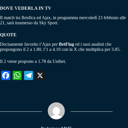
DOVE VEDERLA IN TV
Il match tra Benfica ed Ajax, in programma mercoledì 23 febbraio alle
21, sarà trasmesso da Sky Sport.
QUOTE
Decisamente favorito l’Ajax per
BetFlag
ed i suoi analisti che
propongono il 2 a 1.80, l’1 a 4.10 con la X che moltiplica per 3.85.
Il 2 viene proposto a 1.78 da Unibet.
Fa
W
Te
X
ce
ha
le
bo
ts
gr
ok
A
a
pp
m