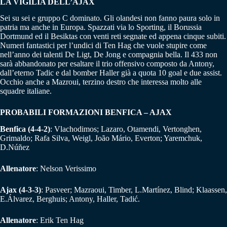
LA VIGILIA DELL’AJAX
Sei su sei e gruppo C dominato. Gli olandesi non fanno paura solo in
patria ma anche in Europa. Spazzati via lo Sporting, il Borussia
Dortmund ed il Besiktas con venti reti segnate ed appena cinque subiti.
Numeri fantastici per l’undici di Ten Hag che vuole stupire come
nell’anno dei talenti De Ligt, De Jong e compagnia bella. Il 433 non
sarà abbandonato per esaltare il trio offensivo composto da Antony,
dall’eterno Tadic e dal bomber Haller già a quota 10 goal e due assist.
Occhio anche a Mazroui, terzino destro che interessa molto alle
squadre italiane.
PROBABILI FORMAZIONI BENFICA – AJAX
Benfica (4-4-2)
: Vlachodimos; Lazaro, Otamendi, Vertonghen,
Grimaldo; Rafa Silva, Weigl, João Mário, Everton; Yaremchuk,
D.Núñez
Allenatore
: Nelson Verissimo
Ajax (4-3-3)
: Pasveer; Mazraoui, Timber, L.Martínez, Blind; Klaassen,
E.Álvarez, Berghuis; Antony, Haller, Tadić.
Allenatore
: Erik Ten Hag