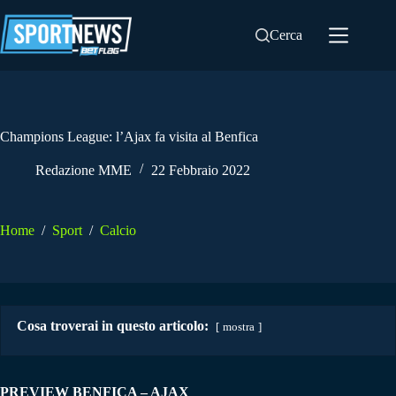
Salta
al
Cerca
contenuto
Champions League: l’Ajax fa visita al Benfica
Redazione MME
22 Febbraio 2022
Home
/
Sport
/
Calcio
Cosa troverai in questo articolo:
mostra
PREVIEW BENFICA – AJAX