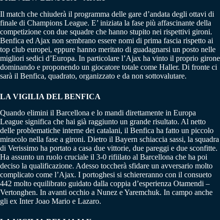
Il match che chiuderà il programma delle gare d’andata degli ottavi di
finale di Champions League. E’ iniziata la fase più affascinante della
competizione con due squadre che hanno stupito nei rispettivi gironi.
Benfica ed Ajax non sembrano essere nomi di prima fascia rispetto ai
top club europei, eppure hanno meritato di guadagnarsi un posto nelle
migliori sedici d’Europa. In particolare l’Ajax ha vinto il proprio girone
dominando e proponendo un giocatore totale come Haller. Di fronte ci
sarà il Benfica, quadrato, organizzato e da non sottovalutare.
LA VIGILIA DEL BENFICA
Quando elimini il Barcellona e lo mandi direttamente in Europa
League significa che hai già raggiunto un grande risultato. Al netto
delle problematiche interne dei catalani, il Benfica ha fatto un piccolo
miracolo nella fase a gironi. Dietro il Bayern schiaccia sassi, la squadra
di Verissimo ha portato a casa due vittorie, due pareggi e due sconfitte.
Ha assunto un ruolo cruciale il 3-0 rifiilato al Barcellona che ha poi
deciso la qualificazione. Adesso toccherà sfidare un avversario molto
complicato come l’Ajax. I portoghesi si schiereranno con il consueto
442 molto equilibrato guidato dalla coppia d’esperienza Otamendi –
Vertonghen. In avanti occhio a Nunez e Yaremchuk. In campo anche
gli ex Inter Joao Mario e Lazaro.