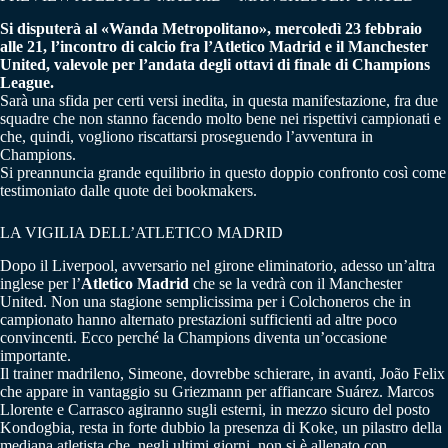
Si disputerà al «Wanda Metropolitano», mercoledì 23 febbraio
alle 21, l’incontro di calcio fra l’Atletico Madrid e il Manchester
United, valevole per l’andata degli ottavi di finale di Champions
League.
Sarà una sfida per certi versi inedita, in questa manifestazione, fra due
squadre che non stanno facendo molto bene nei rispettivi campionati e
che, quindi, vogliono riscattarsi proseguendo l’avventura in
Champions.
Si preannuncia grande equilibrio in questo doppio confronto così come
testimoniato dalle quote dei bookmakers.
LA VIGILIA DELL’ATLETICO MADRID
Dopo il Liverpool, avversario nel girone eliminatorio, adesso un’altra
inglese per l’
Atletico Madrid
che se la vedrà con il Manchester
United. Non una stagione semplicissima per i Colchoneros che in
campionato hanno alternato prestazioni sufficienti ad altre poco
convincenti. Ecco perché la Champions diventa un’occasione
importante.
Il trainer madrileno, Simeone, dovrebbe schierare, in avanti, João Felix
che appare in vantaggio su Griezmann per affiancare Suárez. Marcos
Llorente e Carrasco agiranno sugli esterni, in mezzo sicuro del posto
Kondogbia, resta in forte dubbio la presenza di Koke, un pilastro della
mediana atletista che, negli ultimi giorni, non si è allenato con