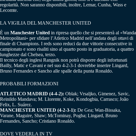
regolarità. Non saranno disponibili, inoltre, Lemar, Cunha, Wass e
Lecomte.
LA VIGILIA DEL MANCHESTER UNITED
È un
Manchester United
in ripresa quello che si presenterà al «Wanda
Metropolitani» per sfidare l’Atletico Madrid nell’andata degli ottavi di
finale di Champions. I reds sono reduci da due vittorie consecutive in
campionato e sono risaliti sino al quarto posto in graduatoria, a quattro
lunghezze dal Chelsea, terzo.
Il tecnico degli inglesi Rangnik non potrà disporre degli infortunati
Bailly, Matic e Cavani e nel suo 4-2-3-1 dovrebbe inserire Lingard,
Bruno Fernandes e Sancho alle spalle della punta Ronaldo.
PROBABILI FORMAZIONI
ATLETICO MADRID (4-4-2):
Oblak; Vrsaljko, Gimenez, Savic,
Reinildo Mandava; M. Llorente, Koke, Kondogbia, Carrasco; João
Felix, L. Suárez.
MANCHESTER UNITED (4-2-3-1):
De Gea; Wan-Bissaka,
Varane, Maguire, Shaw; McTominay, Pogba; Lingard, Bruno
Fernandes, Sancho; Cristiano Ronaldo.
DOVE VEDERLA IN TV