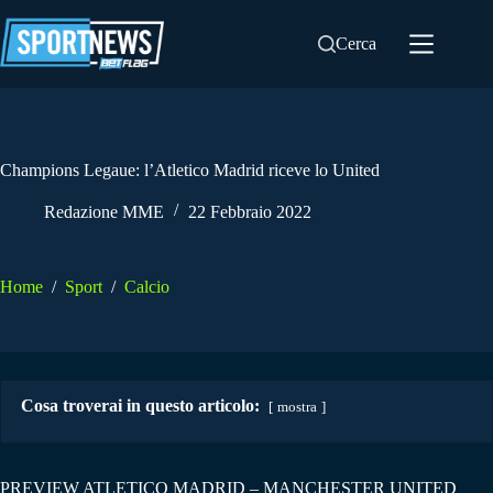
Salta
al
Cerca
contenuto
Champions Legaue: l’Atletico Madrid riceve lo United
Redazione MME
22 Febbraio 2022
Home
/
Sport
/
Calcio
Cosa troverai in questo articolo:
mostra
PREVIEW ATLETICO MADRID – MANCHESTER UNITED