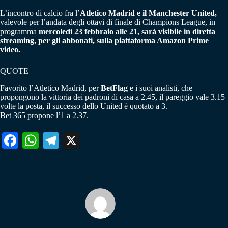
L’incontro di calcio fra l’
Atletico Madrid e il Manchester United,
valevole per l’andata degli ottavi di finale di Champions League, in
programma
mercoledì 23 febbraio alle 21, sarà visibile in diretta
streaming, per gli abbonati, sulla piattaforma Amazon Prime
video.
QUOTE
Favorito l’Atletico Madrid, per
BetFlag
e i suoi analisti, che
propongono la vittoria dei padroni di casa a 2.45, il pareggio vale 3.15
volte la posta, il successo dello United è quotato a 3.
Bet 365 propone l’1 a 2.37.
Fa
W
Te
X
ce
ha
le
bo
ts
gr
ok
A
a
pp
m