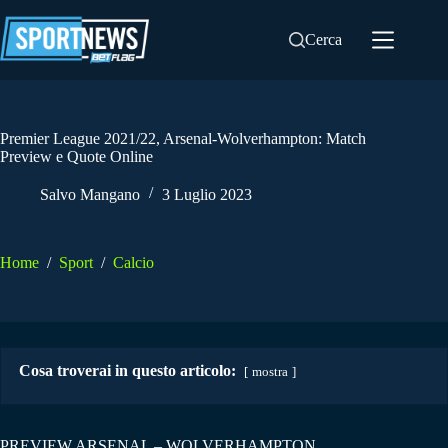
Salta
al
Cerca
contenuto
Premier League 2021/22, Arsenal-Wolverhampton: Match
Preview e Quote Online
Salvo Mangano
3 Luglio 2023
Home
/
Sport
/
Calcio
Cosa troverai in questo articolo:
mostra
PREVIEW ARSENAL – WOLVERHAMPTON