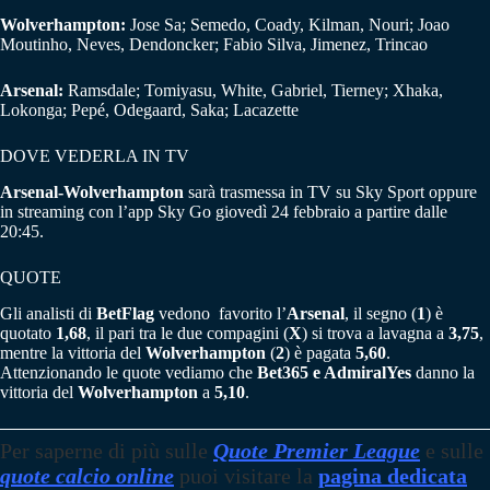
Wolverhampton:
Jose Sa; Semedo, Coady, Kilman, Nouri; Joao
Moutinho, Neves, Dendoncker; Fabio Silva, Jimenez, Trincao
Arsenal:
Ramsdale; Tomiyasu, White, Gabriel, Tierney; Xhaka,
Lokonga; Pepé, Odegaard, Saka; Lacazette
DOVE VEDERLA IN TV
Arsenal-Wolverhampton
sarà trasmessa in TV su Sky Sport oppure
in streaming con l’app Sky Go giovedì 24 febbraio a partire dalle
20:45.
QUOTE
Gli analisti di
BetFlag
vedono favorito l’
Arsenal
, il segno (
1
) è
quotato
1,68
, il pari tra le due compagini (
X
) si trova a lavagna a
3,75
,
mentre la vittoria del
Wolverhampton
(
2
) è pagata
5,60
.
Attenzionando le quote vediamo che
Bet365 e AdmiralYes
danno la
vittoria del
Wolverhampton
a
5,10
.
Per saperne di più sulle
Quote Premier League
e sulle
quote calcio online
puoi visitare la
pagina dedicata